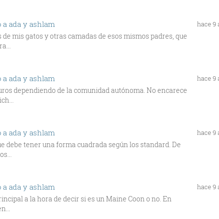
o a ada y ashlam
hace 9
es de mis gatos y otras camadas de esos mismos padres, que
a...
o a ada y ashlam
hace 9
0 euros dependiendo de la comunidad autónoma. No encarece
ch...
o a ada y ashlam
hace 9
rque debe tener una forma cuadrada según los standard. De
s...
o a ada y ashlam
hace 9
rincipal a la hora de decir si es un Maine Coon o no. En
n...