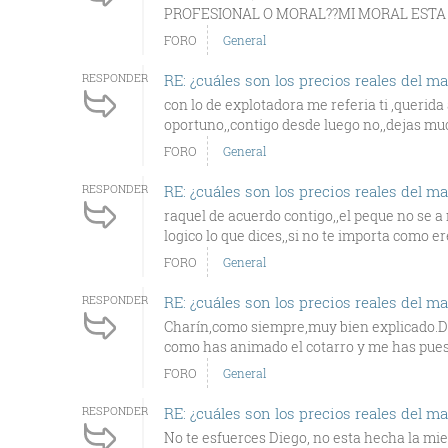
PROFESIONAL O MORAL??MI MORAL ESTA M
FORO
General
RESPONDER
RE: ¿cuáles son los precios reales del m
con lo de explotadora me referia ti ,querid
oportuno,,contigo desde luego no,,dejas muc
FORO
General
RESPONDER
RE: ¿cuáles son los precios reales del m
raquel de acuerdo contigo,,el peque no se a
logico lo que dices,,si no te importa como eres
FORO
General
RESPONDER
RE: ¿cuáles son los precios reales del m
Charín,como siempre,muy bien explicado.De
como has animado el cotarro y me has puesto
FORO
General
RESPONDER
RE: ¿cuáles son los precios reales del m
No te esfuerces Diego, no esta hecha la miel