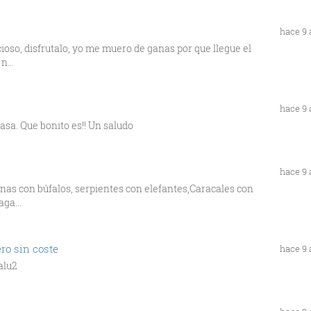
hace 9
ecioso, disfrutalo, yo me muero de ganas por que llegue el
n...
hace 9
asa. Que bonito es!! Un saludo
hace 9
as con búfalos, serpientes con elefantes,Caracales con
ga...
ro sin coste
hace 9
Salu2