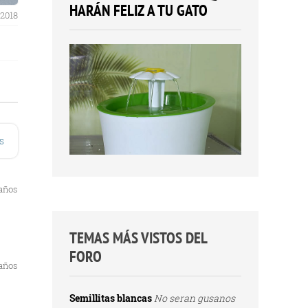
HARÁN FELIZ A TU GATO
 2018
s
 años
TEMAS MÁS VISTOS DEL
FORO
 años
Semillitas blancas
No seran gusanos