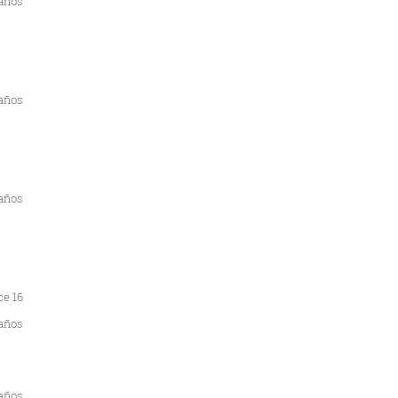
 años
 años
 años
ce 16
años
 años