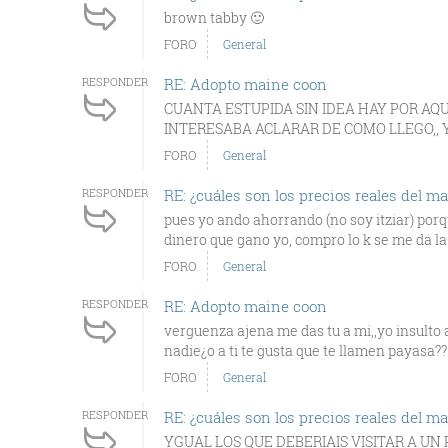
brown tabby 🙂
FORO
General
RESPONDER
RE: Adopto maine coon
CUANTA ESTUPIDA SIN IDEA HAY POR AQUI
INTERESABA ACLARAR DE COMO LLEGO,, Y
FORO
General
RESPONDER
RE: ¿cuáles son los precios reales del m
pues yo ando ahorrando (no soy itziar) po
dinero que gano yo, compro lo k se me da la 
FORO
General
RESPONDER
RE: Adopto maine coon
verguenza ajena me das tu a mi,,yo insulto 
nadie¿o a ti te gusta que te llamen payasa?? ,
FORO
General
RESPONDER
RE: ¿cuáles son los precios reales del m
YGUAL LOS QUE DEBERIAIS VISITAR A UN