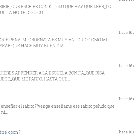
BIR,,QUE ESCRIBE CON K,,,:):)LO QUE HAY QUE LEER,,LO
OLITA NO TE DIGO CO...
hace 16
¡QUE PENA¡¡MI ORDENATA ES MUY ANTIGUO COMO MI
ASEAR QUE HACE MUY BUEN DIA,,
hace 16
 QUIERES APRENDER A LA ESCUELA BONITA,,QUE RISA
EGO,,QUE ME PARTO,,HASTA QUE...
hace 16
s a enseñar el rabito??venga enseñame ese rabito peludo que
ni...
aine coon?
hace 16