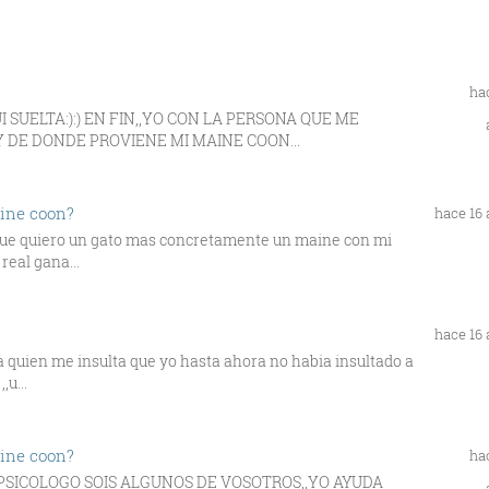
ha
 SUELTA:):) EN FIN,,YO CON LA PERSONA QUE ME
 DE DONDE PROVIENE MI MAINE COON...
aine coon?
hace 16
rque quiero un gato mas concretamente un maine con mi
real gana...
hace 16
a quien me insulta que yo hasta ahora no habia insultado a
,u...
aine coon?
ha
 PSICOLOGO SOIS ALGUNOS DE VOSOTROS,,YO AYUDA