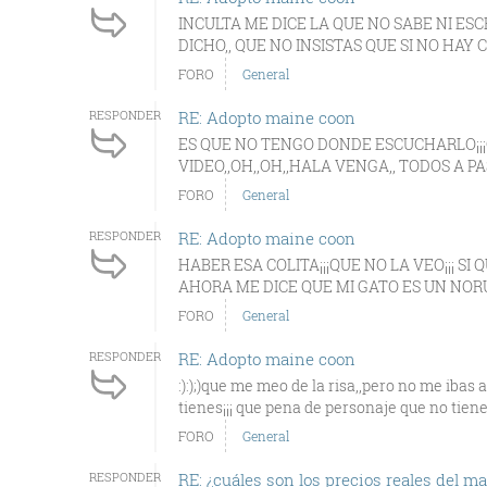
INCULTA ME DICE LA QUE NO SABE NI ESCRI
DICHO,, QUE NO INSISTAS QUE SI NO HAY C
FORO
General
RESPONDER
RE: Adopto maine coon
ES QUE NO TENGO DONDE ESCUCHARLO¡¡
VIDEO,,OH,,OH,,HALA VENGA,, TODOS A P
FORO
General
RESPONDER
RE: Adopto maine coon
HABER ESA COLITA¡¡¡QUE NO LA VEO¡¡¡ SI
AHORA ME DICE QUE MI GATO ES UN NORU
FORO
General
RESPONDER
RE: Adopto maine coon
:):);)que me meo de la risa,,pero no me iba
tienes¡¡¡ que pena de personaje que no tiene 
FORO
General
RESPONDER
RE: ¿cuáles son los precios reales del m