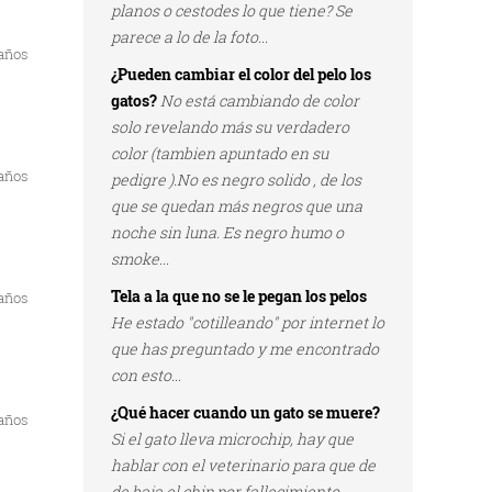
planos o cestodes lo que tiene? Se
parece a lo de la foto...
 años
¿Pueden cambiar el color del pelo los
gatos?
No está cambiando de color
solo revelando más su verdadero
color (tambien apuntado en su
 años
pedigre ).No es negro solido , de los
que se quedan más negros que una
noche sin luna. Es negro humo o
smoke...
Tela a la que no se le pegan los pelos
 años
He estado "cotilleando" por internet lo
que has preguntado y me encontrado
con esto...
¿Qué hacer cuando un gato se muere?
 años
Si el gato lleva microchip, hay que
hablar con el veterinario para que de
de baja el chip por fallecimiento...