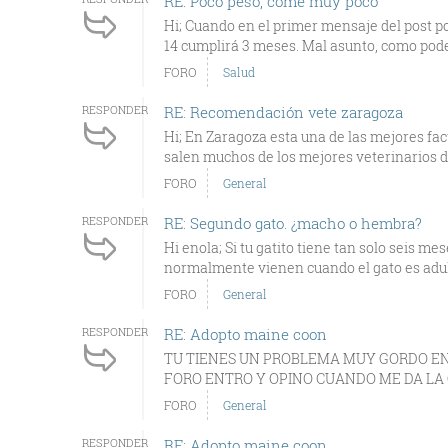
RE: Poco peso, come muy poco
Hi; Cuando en el primer mensaje del post
14 cumplirá 3 meses. Mal asunto, como podeí
FORO
Salud
RESPONDER
RE: Recomendación vete zaragoza
Hi; En Zaragoza esta una de las mejores fac
salen muchos de los mejores veterinarios de
FORO
General
RESPONDER
RE: Segundo gato. ¿macho o hembra?
Hi enola; Si tu gatito tiene tan solo seis 
normalmente vienen cuando el gato es adulto
FORO
General
RESPONDER
RE: Adopto maine coon
TU TIENES UN PROBLEMA MUY GORDO EN 
FORO ENTRO Y OPINO CUANDO ME DA LA GA
FORO
General
RESPONDER
RE: Adopto maine coon