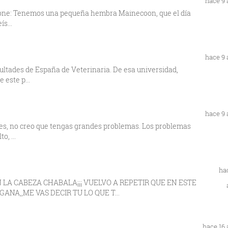
hace 9
 pone: Tenemos una pequeña hembra Mainecoon, que el día
s...
hace 9
ultades de España de Veterinaria. De esa universidad,
 este p...
hace 9
meses, no creo que tengas grandes problemas. Los problemas
, ...
ha
LA CABEZA CHABALA¡¡¡ VUELVO A REPETIR QUE EN ESTE
NA,,ME VAS DECIR TU LO QUE T...
hace 16