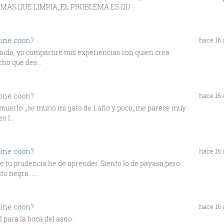
AS QUE LIMPIA,,EL PROBLEMA ES QU...
aine coon?
hace 16
a aida, yo compartire mis experiencias con quien crea
ho que des...
aine coon?
hace 16
 muerto ,,se murio mi gato de 1 año y poco,,me parece muy
 l...
aine coon?
hace 16
 tu prudencia he de aprender. Siento lo de payasa,pero
 negra.......
aine coon?
hace 16
 para la boca del asno.