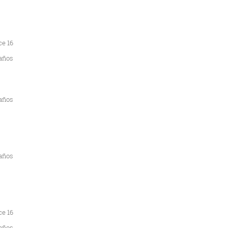
ce 16
años
 años
 años
ce 16
años