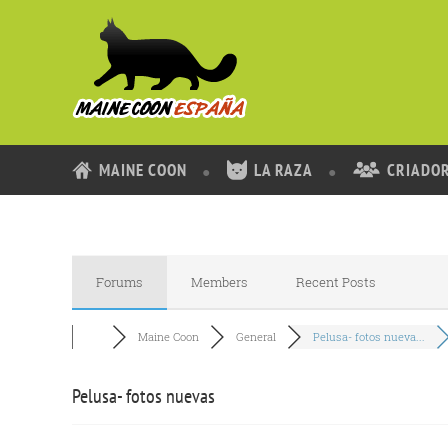
MAINE COON
LA RAZA
CRIADO
Forums
Members
Recent Posts
Maine Coon
General
Pelusa- fotos nueva...
Pelusa- fotos nuevas