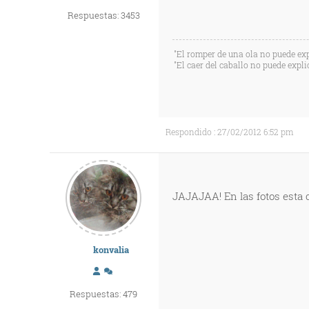
Respuestas: 3453
"El romper de una ola no puede exp
"El caer del caballo no puede expli
Respondido : 27/02/2012 6:52 pm
JAJAJAA! En las fotos esta 
konvalia
Respuestas: 479