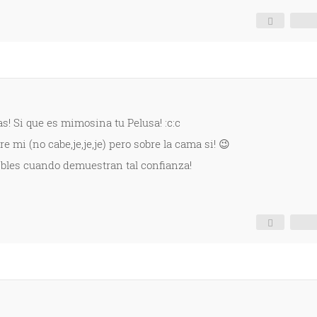
s! Si que es mimosina tu Pelusa! :c:c
e mi (no cabe,je,je,je) pero sobre la cama si! 😉
ibles cuando demuestran tal confianza!