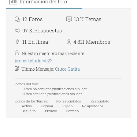
Información del foro
12
Foros
13 K
Temas
97 K
Respuestas
11
En línea
4,811
Miembros
Nuestro miembro más reciente:
propertyturkey023
Último Mensaje:
Cruce Gatita
Iconos del foro:
El foro no contiene publicaciones sin leer
El foro contiene publicaciones sin leer
Iconos de los Temas:
No respondidos
Respondido
Activo
Popular
Fijado
No aprobados
Resuelto
Privado
Cerrado