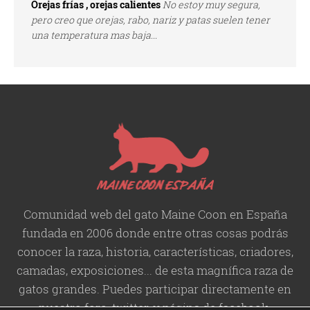
Orejas frías , orejas calientes
No estoy muy segura,
pero creo que orejas, rabo, nariz y patas suelen tener
una temperatura mas baja...
Comunidad web del gato Maine Coon en España
fundada en 2006 donde entre otras cosas podrás
conocer la raza, historia,
características
, criadores,
camadas, exposiciones... de esta magnífica raza de
gatos grandes. Puedes participar directamente en
nuestro foro, twitter, y página de facebook.