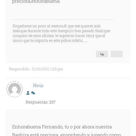
preciosa,enhorabuena.
Engañame un poco al menos,dí que me quieres aún
más;que durante todo este tiempo,lo has pasado fatal;que
ninguno de esos idiotas, te supieron hacer reir,y que el
único que te importa es este pobre infeliz......
Respondido : 11/02/2011 1:29 pm
Neus
Respuestas: 337
Enhorabuena Fernando, tu o por ahora nuestra
Baghira está preciosa, engordando y jugando como