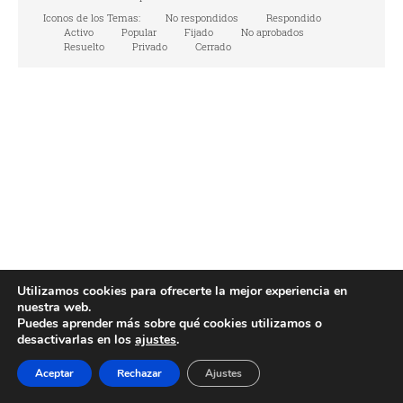
Iconos de los Temas:
No respondidos
Respondido
Activo
Popular
Fijado
No aprobados
Resuelto
Privado
Cerrado
Utilizamos cookies para ofrecerte la mejor experiencia en
nuestra web.
Puedes aprender más sobre qué cookies utilizamos o
desactivarlas en los
ajustes
.
Aceptar
Rechazar
Ajustes