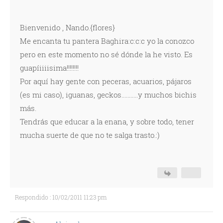
Bienvenido , Nando.{flores}
Me encanta tu pantera Baghira:c:c:c yo la conozco
pero en este momento no sé dónde la he visto. Es
guapíiiiisima!!!!!!!!
Por aquí hay gente con peceras, acuarios, pájaros
(es mi caso), iguanas, geckos...........y muchos bichis
más.
Tendrás que educar a la enana, y sobre todo, tener
mucha suerte de que no te salga trasto.:)
Respondido : 10/02/2011 11:23 pm