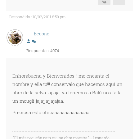
Respondido : 10/02/2011 8:50 pm
Begono
Respuestas: 4074
Enhorabuena y Bienvenidos!!! me encanta el
nombre y ella tb!!! conservalo que hacemos aqui un
libro de la selva jajjaja, ya tenemos a Balú nos falta
un mougli jajajjajjajajaa.
Preciosa esta chicaaaaaaaaaaaaaaa
“El más pequeño gato es una obra maestra.” - Leonardo