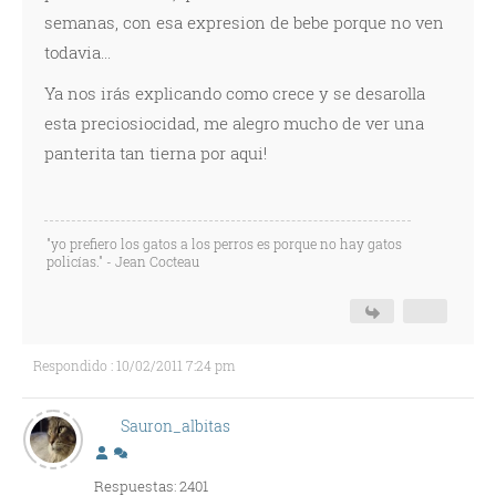
semanas, con esa expresion de bebe porque no ven
todavia...
Ya nos irás explicando como crece y se desarolla
esta preciosiocidad, me alegro mucho de ver una
panterita tan tierna por aqui!
"yo prefiero los gatos a los perros es porque no hay gatos
policías." - Jean Cocteau
Respondido : 10/02/2011 7:24 pm
Sauron_albitas
Respuestas: 2401