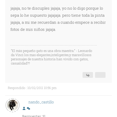
jajaja, no te discuples jajaja, yo no lo digo porque lo
sepa lo he supuesto jajajaja. pero tiene toda la pinta
jajaja, a mi me recuerdan a cuando empece a recibir
fotos de mis niños jajaja.
“El más pequeño gato es una obra maestra.” - Leonardo
da Vinci los mas elegantes,inteligentes,y maravillosos
personajes de nuestra historia han vivido con gatos,
casualidad??
Respondido : 10/02/2011 10:56 pm
nando_castillo
Respuestas: 31