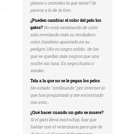
planos o cestodes lo que tiene? Se
parece a lo de la foto...
¿Pueden cambiar el color del pelo los
gatos?
No está cambiando de color
solo revelando más su verdadero
color (tambien apuntado en su
pedigre ).No es negro solido , de los
que se quedan más negros que una
noche sin luna. Es negro humo o
smoke...
Tela a la que no se le pegan los pelos
He estado "cotilleando" por internet lo
que has preguntado y me encontrado
con esto...
¿Qué hacer cuando un gato se muere?
Si el gato lleva microchip, hay que
hablar con el veterinario para que de
de baja el chip por fallecimiento...