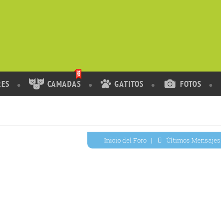
RES
CAMADAS
GATITOS
FOTOS
Inicio del Foro
|
Últimos Mensajes