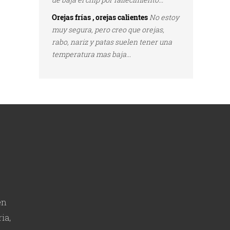
Orejas frías , orejas calientes
No estoy
muy segura, pero creo que orejas,
rabo, nariz y patas suelen tener una
temperatura mas baja...
en
ia,