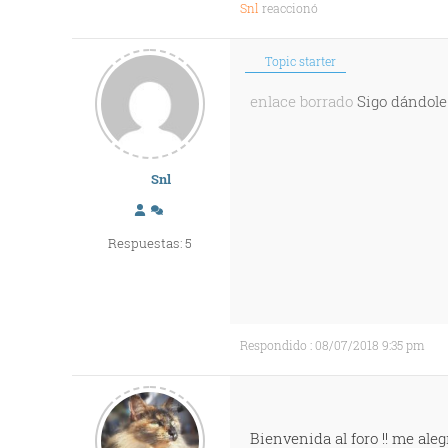
Snl
reaccionó
Topic starter
enlace borrado
Sigo dándole
Snl
Respuestas: 5
Respondido : 08/07/2018 9:35 pm
Bienvenida al foro !! me ale