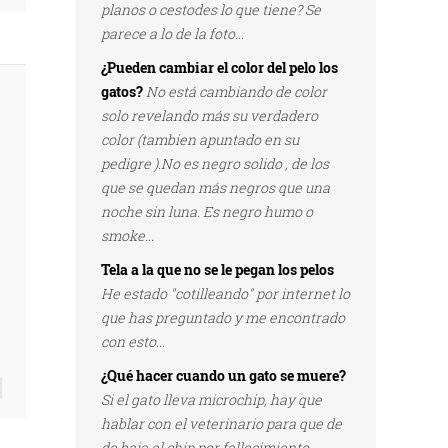
planos o cestodes lo que tiene? Se
parece a lo de la foto...
¿Pueden cambiar el color del pelo los
gatos?
No está cambiando de color
solo revelando más su verdadero
color (tambien apuntado en su
pedigre ).No es negro solido , de los
que se quedan más negros que una
noche sin luna. Es negro humo o
smoke...
Tela a la que no se le pegan los pelos
He estado "cotilleando" por internet lo
que has preguntado y me encontrado
con esto...
¿Qué hacer cuando un gato se muere?
Si el gato lleva microchip, hay que
hablar con el veterinario para que de
de baja el chip por fallecimiento...