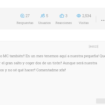
27
5
3
2,534
Respuestas
Usuarios
Reacciones
Visitas
[#4923]
 lo MC también!! En un mes tenemos aquí a nuestra pequeña! Qu
 el gran salto y coger dos de un tirón!! Aunque será nuestra
os y no sé qué hacer!! Comentadme xfa!!