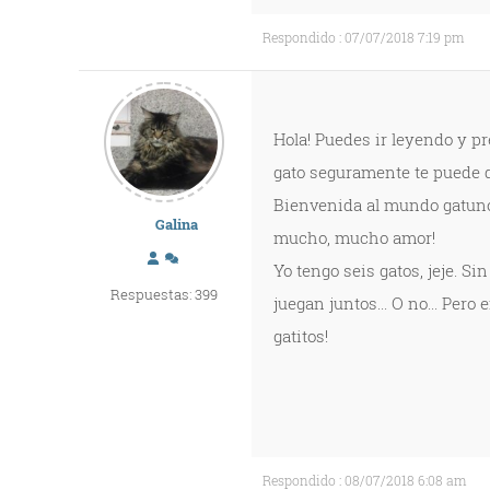
Respondido : 07/07/2018 7:19 pm
Hola! Puedes ir leyendo y p
gato seguramente te puede d
Bienvenida al mundo gatuno 
Galina
mucho, mucho amor!
Yo tengo seis gatos, jeje. S
Respuestas: 399
juegan juntos... O no... Pero
gatitos!
Respondido : 08/07/2018 6:08 am