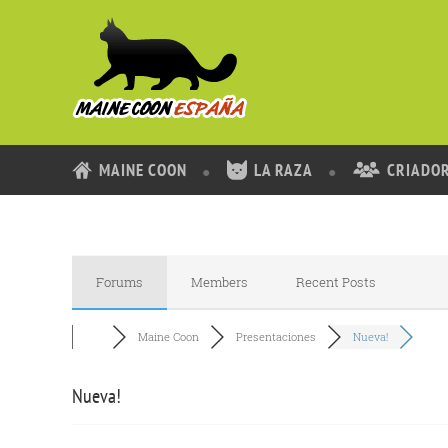
MAINE COON
LA RAZA
CRIADO
Forums
Members
Recent Posts
Maine Coon
Presentaciones
Nueva!
Nueva!