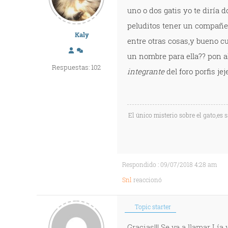
uno o dos gatis yo te diría 
peluditos tener un compañer
Kaly
entre otras cosas,y bueno cu
un nombre para ella?? pon a
Respuestas: 102
integrante
del foro porfis je
El único misterio sobre el gato,es 
Respondido : 09/07/2018 4:28 am
Snl
reaccionó
Topic starter
Gracias!!! Se va a llamar Lía