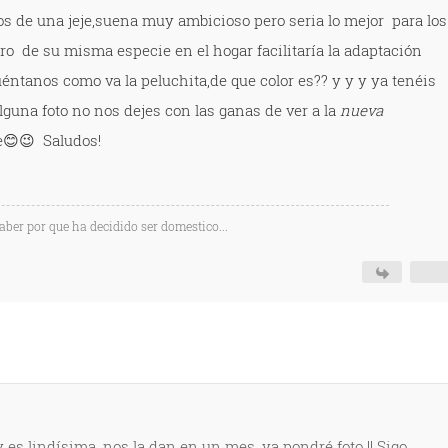
dos de una jeje,suena muy ambicioso pero seria lo mejor para los
o de su misma especie en el hogar facilitaría la adaptación
éntanos como va la peluchita,de que color es?? y y y ya tenéis
lguna foto no nos dejes con las ganas de ver a la
nueva
je😊😉 Saludos!
saber por que ha decidido ser domestico...
 y es lindísima, nos la dan en un mes, ya pondré foto !! Sigo