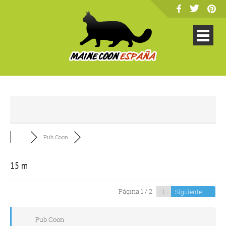
Pub Coon
15 m
Página 1 / 2
Siguiente
Pub Coon