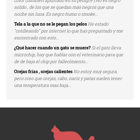
color (tambien apuntado en su pedigre ).No es negro
solido , de los que se quedan más negros que una
noche sin luna. Es negro humo o smoke...
Tela a la que no se le pegan los pelos
He estado
"cotilleando" por internet lo que has preguntado y me
encontrado con esto...
¿Qué hacer cuando un gato se muere?
Si el gato lleva
microchip, hay que hablar con el veterinario para que
de de baja el chip por fallecimiento...
Orejas frías , orejas calientes
No estoy muy segura,
pero creo que orejas, rabo, nariz y patas suelen tener
una temperatura mas baja...