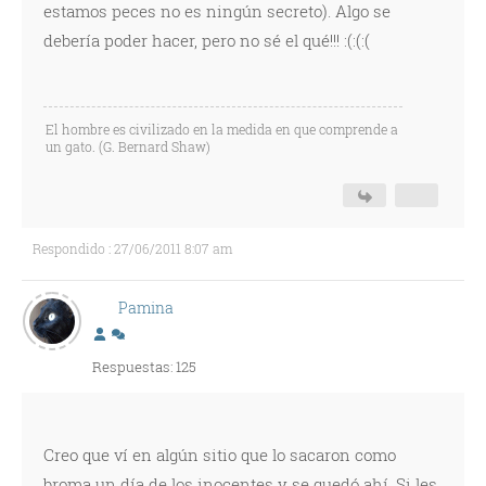
estamos peces no es ningún secreto). Algo se
debería poder hacer, pero no sé el qué!!! :(:(:(
El hombre es civilizado en la medida en que comprende a
un gato. (G. Bernard Shaw)
Respondido : 27/06/2011 8:07 am
Pamina
Respuestas: 125
Creo que ví en algún sitio que lo sacaron como
broma un día de los inocentes y se quedó ahí. Si les