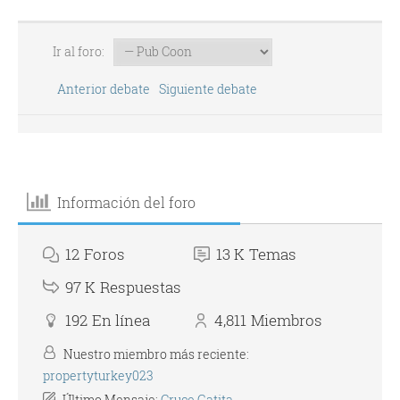
Ir al foro:
Anterior debate
Siguiente debate
Información del foro
12
Foros
13 K
Temas
97 K
Respuestas
192
En línea
4,811
Miembros
Nuestro miembro más reciente:
propertyturkey023
Último Mensaje:
Cruce Gatita