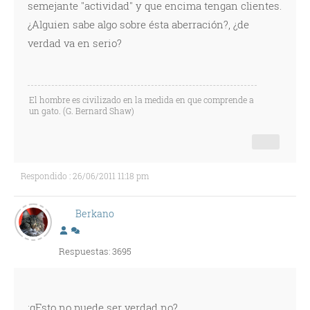
semejante "actividad" y que encima tengan clientes.
¿Alguien sabe algo sobre ésta aberración?, ¿de
verdad va en serio?
El hombre es civilizado en la medida en que comprende a
un gato. (G. Bernard Shaw)
Respondido : 26/06/2011 11:18 pm
Berkano
Respuestas: 3695
:gEsto no puede ser verdad no?