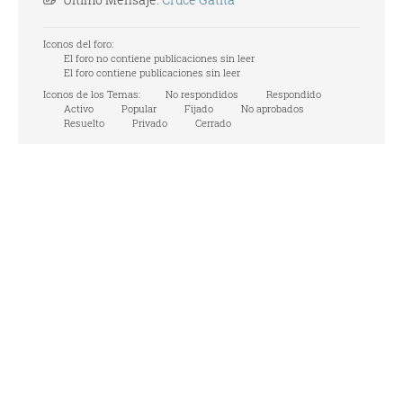
Iconos del foro:
El foro no contiene publicaciones sin leer
El foro contiene publicaciones sin leer
Iconos de los Temas:
No respondidos
Respondido
Activo
Popular
Fijado
No aprobados
Resuelto
Privado
Cerrado