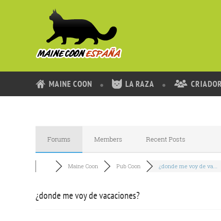
MAINE COON
LA RAZA
CRIADO
Forums
Members
Recent Posts
Maine Coon
Pub Coon
¿donde me voy de va...
¿donde me voy de vacaciones?