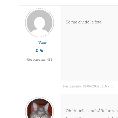
Se me olvidó la foto
Vane
Respuestas: 433
Respondido : 13/06/2009 11:56 am
Oh lÂ´italia, anchÂ´io ho vis