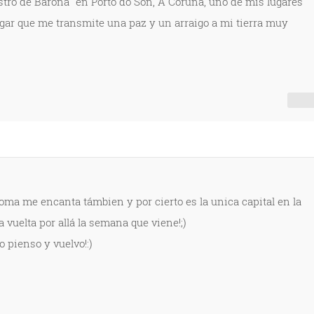
astro de Baroña" en Porto do Son, A Coruña, uno de mis lugares
lugar que me transmite una paz y un arraigo a mi tierra muy
oma me encanta támbien y por cierto es la unica capital en la
 vuelta por allá la semana que viene!;)
o pienso y vuelvo!:)