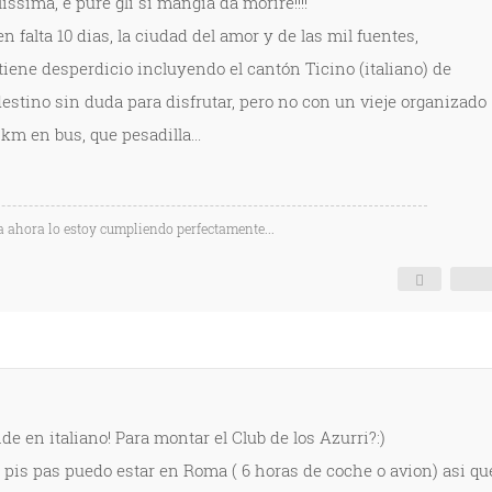
issima, e pure gli si mangia da morire!!!!
falta 10 dias, la ciudad del amor y de las mil fuentes,
tiene desperdicio incluyendo el cantón Ticino (italiano) de
destino sin duda para disfrutar, pero no con un vieje organizado
km en bus, que pesadilla...
a ahora lo estoy cumpliendo perfectamente...
e en italiano! Para montar el Club de los Azurri?:)
n pis pas puedo estar en Roma ( 6 horas de coche o avion) asi qu