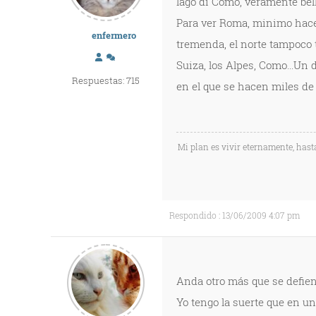
lago di Como, veramente bell
Para ver Roma, minimo hacen 
enfermero
tremenda, el norte tampoco 
Suiza, los Alpes, Como...Un 
Respuestas: 715
en el que se hacen miles de 
Mi plan es vivir eternamente, hast
Respondido : 13/06/2009 4:07 pm
Anda otro más que se defiend
Yo tengo la suerte que en u