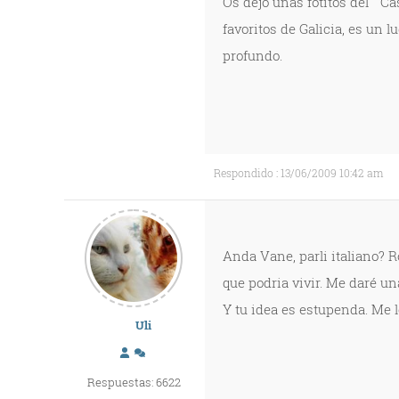
Os dejo unas fotitos del " C
favoritos de Galicia, es un 
profundo.
Respondido : 13/06/2009 10:42 am
Anda Vane, parli italiano? R
que podria vivir. Me daré una
Y tu idea es estupenda. Me l
Uli
Respuestas: 6622