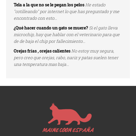
Tela a la que no se le pegan los pelos
He estado
"cotilleando" por internet lo que has preguntado y me
encontrado con esto...
¿Qué hacer cuando un gato se muere?
Si el gato lleva
microchip, hay que hablar con el veterinario para que
de de baja el chip por fallecimiento...
Orejas frías , orejas calientes
No estoy muy segura,
pero creo que orejas, rabo, nariz y patas suelen tener
una temperatura mas baja...