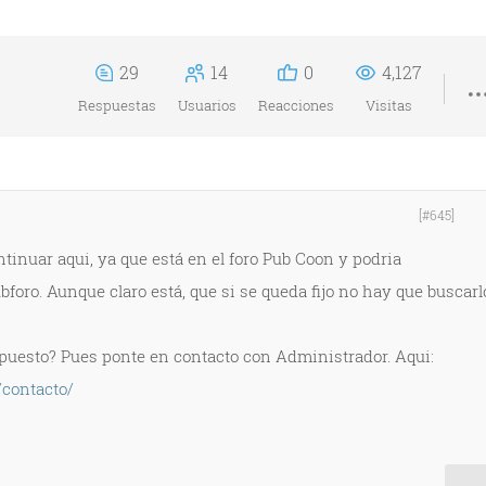
29
14
0
4,127
Respuestas
Usuarios
Reacciones
Visitas
[#645]
inuar aqui, ya que está en el foro Pub Coon y podria
foro. Aunque claro está, que si se queda fijo no hay que buscarl
opuesto? Pues ponte en contacto con Administrador. Aqui:
contacto/