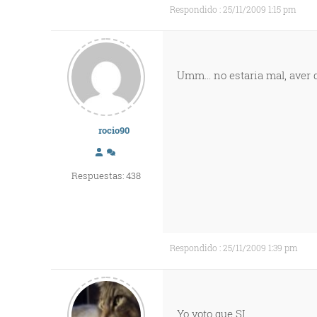
Respondido : 25/11/2009 1:15 pm
Umm... no estaria mal, aver q
rocio90
Respuestas: 438
Respondido : 25/11/2009 1:39 pm
Yo voto que SI.