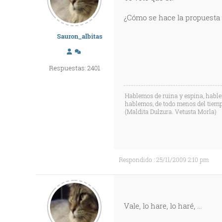
¿Cómo se hace la propuesta d
Sauron_albitas
Respuestas: 2401
Hablemos de ruina y espina, hablem
hablemos, de todo menos del tiempo
(Maldita Dulzura. Vetusta Morla)
Respondido : 25/11/2009 2:10 pm
Vale, lo hare, lo haré, ...