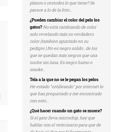
planos o cestodes lo que tiene? Se
parece a lo de la foto...
¿Pueden cambiar el color del pelo los
gatos?
No está cambiando de color
solo revelando más su verdadero
color (tambien apuntado en su
pedigre ).No es negro solido , de los
que se quedan más negros que una
noche sin luna. Es negro humo o
smoke...
Tela a la que no se le pegan los pelos
He estado "cotilleando" por internet lo
que has preguntado y me encontrado
con esto...
¿Qué hacer cuando un gato se muere?
Si el gato lleva microchip, hay que
hablar con el veterinario para que de
de baja el chip por fallecimiento...