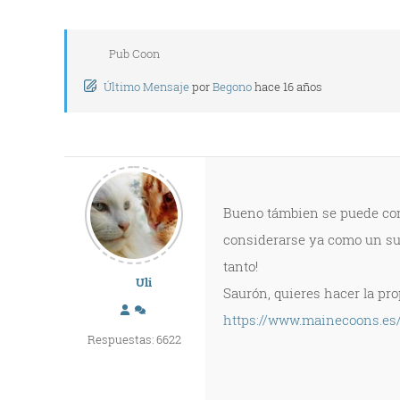
Pub Coon
Último Mensaje
por
Begono
hace 16 años
Bueno támbien se puede cont
considerarse ya como un sub
tanto!
Uli
Saurón, quieres hacer la pr
https://www.mainecoons.es/
Respuestas: 6622