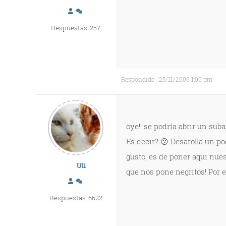
Respuestas: 257
Respondido : 25/11/2009 1:06 pm
oye!! se podría abrir un su
Es decir? 😕 Desarolla un po
gusto, es de poner aqui nues
Uli
que nos pone negritos! Por e
Respuestas: 6622