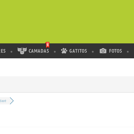
RES
CAMADAS
GATITOS
FOTOS
daré