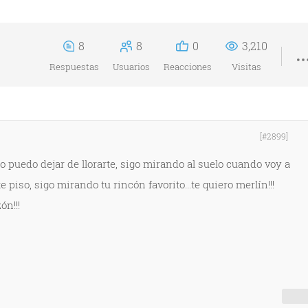
8
8
0
3,210
Respuestas
Usuarios
Reacciones
Visitas
[#2899]
no puedo dejar de llorarte, sigo mirando al suelo cuando voy a
e piso, sigo mirando tu rincón favorito...te quiero merlín!!!
ón!!!