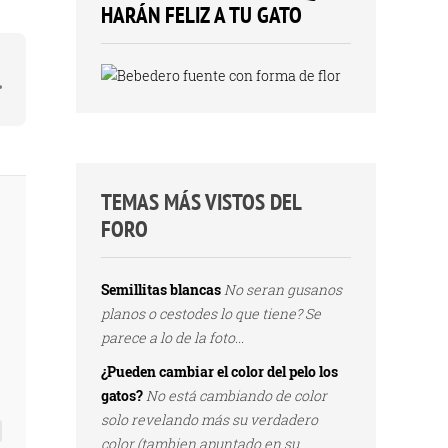
HARÁN FELIZ A TU GATO
TEMAS MÁS VISTOS DEL
FORO
Semillitas blancas
No seran gusanos
planos o cestodes lo que tiene? Se
parece a lo de la foto...
¿Pueden cambiar el color del pelo los
gatos?
No está cambiando de color
solo revelando más su verdadero
color (tambien apuntado en su