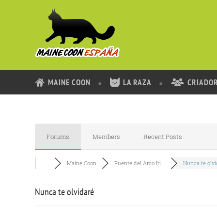
MAINE COON
LA RAZA
CRIADO
Forums
Members
Recent Posts
Maine Coon
Puente del Arco Iri...
Nunca te olvi
Nunca te olvidaré