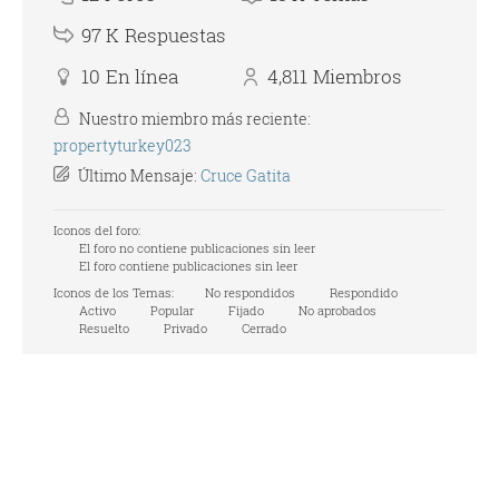
97 K
Respuestas
10
En línea
4,811
Miembros
Nuestro miembro más reciente:
propertyturkey023
Último Mensaje:
Cruce Gatita
Iconos del foro:
El foro no contiene publicaciones sin leer
El foro contiene publicaciones sin leer
Iconos de los Temas:
No respondidos
Respondido
Activo
Popular
Fijado
No aprobados
Resuelto
Privado
Cerrado