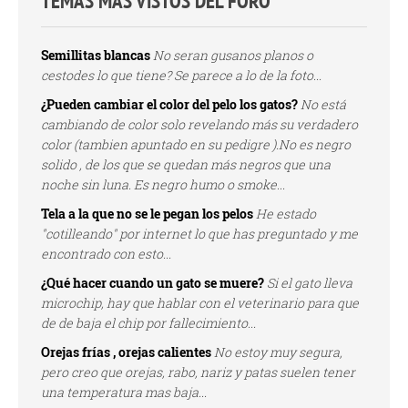
TEMAS MÁS VISTOS DEL FORO
Semillitas blancas
No seran gusanos planos o
cestodes lo que tiene? Se parece a lo de la foto...
¿Pueden cambiar el color del pelo los gatos?
No está
cambiando de color solo revelando más su verdadero
color (tambien apuntado en su pedigre ).No es negro
solido , de los que se quedan más negros que una
noche sin luna. Es negro humo o smoke...
Tela a la que no se le pegan los pelos
He estado
"cotilleando" por internet lo que has preguntado y me
encontrado con esto...
¿Qué hacer cuando un gato se muere?
Si el gato lleva
microchip, hay que hablar con el veterinario para que
de de baja el chip por fallecimiento...
Orejas frías , orejas calientes
No estoy muy segura,
pero creo que orejas, rabo, nariz y patas suelen tener
una temperatura mas baja...