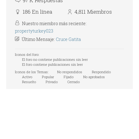
97 K
Respuestas
186
En línea
4,811
Miembros
Nuestro miembro más reciente:
propertyturkey023
Último Mensaje:
Cruce Gatita
Iconos del foro:
El foro no contiene publicaciones sin leer
El foro contiene publicaciones sin leer
Iconos de los Temas:
No respondidos
Respondido
Activo
Popular
Fijado
No aprobados
Resuelto
Privado
Cerrado