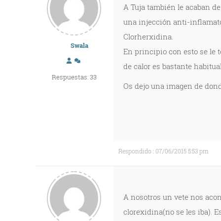
A Tuja también le acaban de d
una injección anti-inflamato
Clorherxidina.
Swala
En principio con esto se le
de calor es bastante habitual
Respuestas: 33
Os dejo una imagen de donde 
Respondido : 07/06/2015 5:53 pm
A nosotros un vete nos acon
clorexidina(no se les iba). E