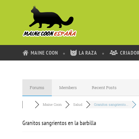
MAINE COON
LA RAZA
CRIADO
Forums
Members
Recent Posts
Maine Coon
Salud
Granitos sangriento...
Granitos sangrientos en la barbilla