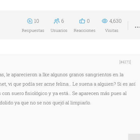
10
6
0
4,630
Respuestas
Usuarios
Reacciones
Visitas
[#4171]
s, le aparecieron a Ike algunos granos sangrientos en la
net, vi que podía ser acne felina... Le suena a alguien? Si es así
con suero fisiológico y ya está... Se aparecen más pues al
dolido ya que no se nos quejó al limpiarlo.