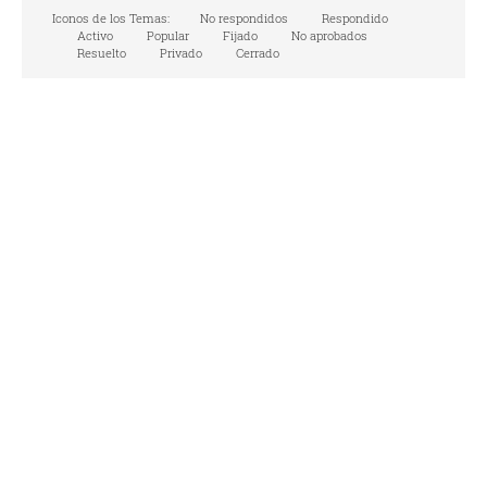
Iconos de los Temas:
No respondidos
Respondido
Activo
Popular
Fijado
No aprobados
Resuelto
Privado
Cerrado