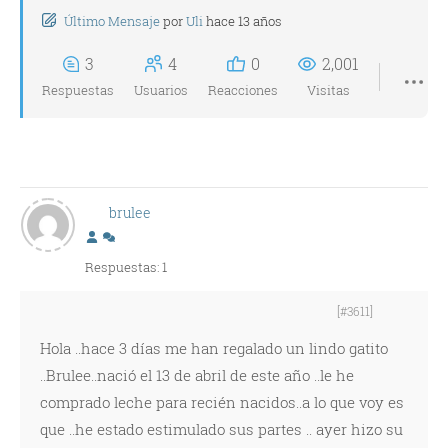
Último Mensaje
por
Uli
hace 13 años
3
4
0
2,001
Respuestas
Usuarios
Reacciones
Visitas
brulee
Respuestas: 1
[#3611]
Hola ..hace 3 días me han regalado un lindo gatito
..Brulee..nació el 13 de abril de este año ..le he
comprado leche para recién nacidos..a lo que voy es
que ..he estado estimulado sus partes .. ayer hizo su