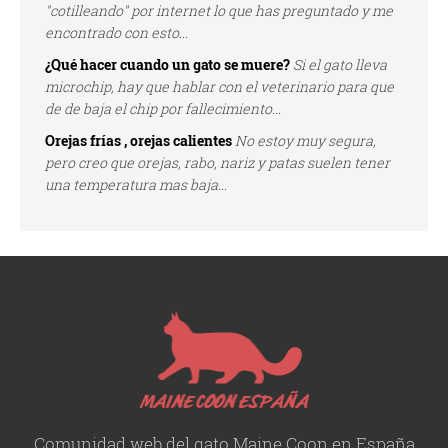
"cotilleando" por internet lo que has preguntado y me
encontrado con esto...
¿Qué hacer cuando un gato se muere?
Si el gato lleva
microchip, hay que hablar con el veterinario para que
de de baja el chip por fallecimiento...
Orejas frías , orejas calientes
No estoy muy segura,
pero creo que orejas, rabo, nariz y patas suelen tener
una temperatura mas baja...
Comunidad web del gato Maine Coon en España