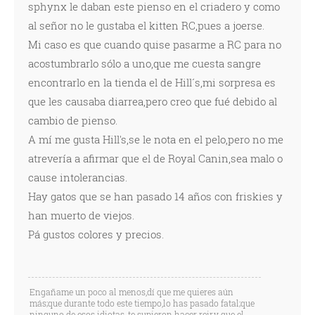
sphynx le daban este pienso en el criadero y como
al señor no le gustaba el kitten RC,pues a joerse.
Mi caso es que cuando quise pasarme a RC para no
acostumbrarlo sólo a uno,que me cuesta sangre
encontrarlo en la tienda el de Hill´s,mi sorpresa es
que les causaba diarrea,pero creo que fué debido al
cambio de pienso.
A mí me gusta Hill's,se le nota en el pelo,pero no me
atrevería a afirmar que el de Royal Canin,sea malo o
cause intolerancias.
Hay gatos que se han pasado 14 años con friskies y
han muerto de viejos.
Pá gustos colores y precios.
Engañame un poco al menos,dí que me quieres aún
más;que durante todo este tiempo,lo has pasado fatal;que
ninguno de esos idiotas, te supieron hacer reir,y que el