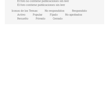
El foro no contiene publicaciones sin leer
El foro contiene publicaciones sin leer
Iconos de los Temas:
No respondidos
Respondido
Activo
Popular
Fijado
No aprobados
Resuelto
Privado
Cerrado