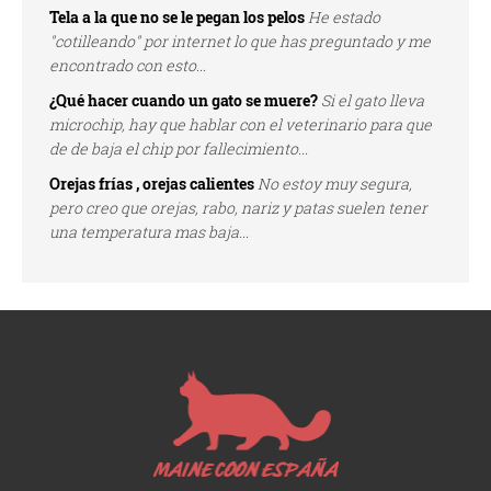
Tela a la que no se le pegan los pelos
He estado
"cotilleando" por internet lo que has preguntado y me
encontrado con esto...
¿Qué hacer cuando un gato se muere?
Si el gato lleva
microchip, hay que hablar con el veterinario para que
de de baja el chip por fallecimiento...
Orejas frías , orejas calientes
No estoy muy segura,
pero creo que orejas, rabo, nariz y patas suelen tener
una temperatura mas baja...