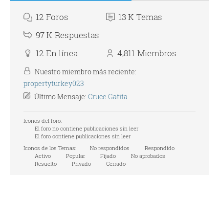
12
Foros
13 K
Temas
97 K
Respuestas
12
En línea
4,811
Miembros
Nuestro miembro más reciente:
propertyturkey023
Último Mensaje:
Cruce Gatita
Iconos del foro:
El foro no contiene publicaciones sin leer
El foro contiene publicaciones sin leer
Iconos de los Temas:
No respondidos
Respondido
Activo
Popular
Fijado
No aprobados
Resuelto
Privado
Cerrado