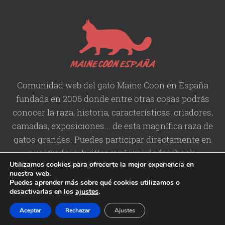
Comunidad web del gato Maine Coon en España
fundada en 2006 donde entre otras cosas podrás
conocer la raza, historia,
características
, criadores,
camadas, exposiciones... de esta magnífica raza de
gatos grandes. Puedes participar directamente en
nuestro foro, twitter, y página de facebook.
Utilizamos cookies para ofrecerte la mejor experiencia en
nuestra web.
Puedes aprender más sobre qué cookies utilizamos o
desactivarlas en los
ajustes
.
Copyright © 2006-2026 Maine
Contacto
/
Aviso legal
/
Política de
Aceptar
Rechazar
Ajustes
Coon España
Privacidad