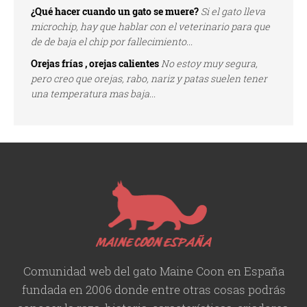
¿Qué hacer cuando un gato se muere?
Si el gato lleva
microchip, hay que hablar con el veterinario para que
de de baja el chip por fallecimiento...
Orejas frías , orejas calientes
No estoy muy segura,
pero creo que orejas, rabo, nariz y patas suelen tener
una temperatura mas baja...
Comunidad web del gato Maine Coon en España
fundada en 2006 donde entre otras cosas podrás