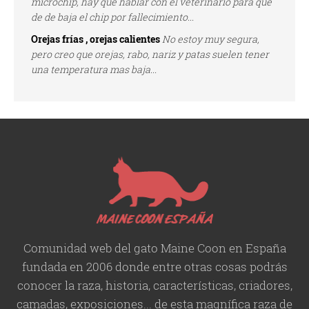
microchip, hay que hablar con el veterinario para que
de de baja el chip por fallecimiento...
Orejas frías , orejas calientes
No estoy muy segura,
pero creo que orejas, rabo, nariz y patas suelen tener
una temperatura mas baja...
Comunidad web del gato Maine Coon en España
fundada en 2006 donde entre otras cosas podrás
conocer la raza, historia,
características
, criadores,
camadas, exposiciones... de esta magnífica raza de