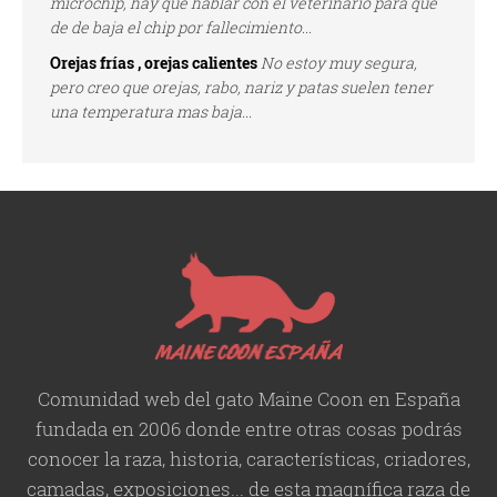
microchip, hay que hablar con el veterinario para que
de de baja el chip por fallecimiento...
Orejas frías , orejas calientes
No estoy muy segura,
pero creo que orejas, rabo, nariz y patas suelen tener
una temperatura mas baja...
Comunidad web del gato Maine Coon en España
fundada en 2006 donde entre otras cosas podrás
conocer la raza, historia,
características
, criadores,
camadas, exposiciones... de esta magnífica raza de