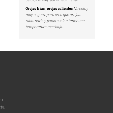
Orejas frías , orejas calientes
No estoy
muy segura, pero creo que orejas,
rabo, nariz y patas suelen tener una
temperatura mas baja...
en
ia,