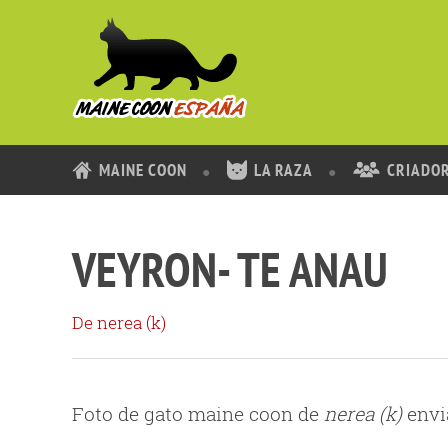
MAINE COON
LA RAZA
CRIADO
VEYRON- TE ANAU
De nerea (k)
Foto de gato maine coon de
nerea (k)
envia