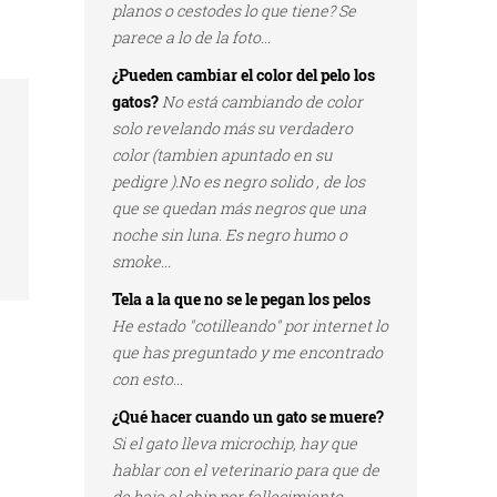
planos o cestodes lo que tiene? Se
parece a lo de la foto...
¿Pueden cambiar el color del pelo los
gatos?
No está cambiando de color
solo revelando más su verdadero
color (tambien apuntado en su
pedigre ).No es negro solido , de los
que se quedan más negros que una
noche sin luna. Es negro humo o
smoke...
Tela a la que no se le pegan los pelos
He estado "cotilleando" por internet lo
que has preguntado y me encontrado
con esto...
¿Qué hacer cuando un gato se muere?
Si el gato lleva microchip, hay que
hablar con el veterinario para que de
de baja el chip por fallecimiento...