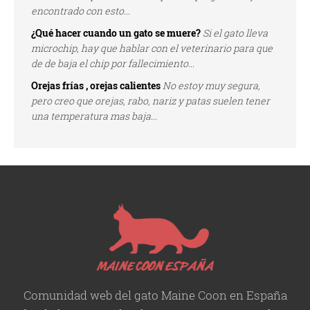
encontrado con esto...
¿Qué hacer cuando un gato se muere?
Si el gato lleva
microchip, hay que hablar con el veterinario para que
de de baja el chip por fallecimiento...
Orejas frías , orejas calientes
No estoy muy segura,
pero creo que orejas, rabo, nariz y patas suelen tener
una temperatura mas baja...
Comunidad web del gato Maine Coon en España