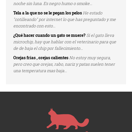
noche sin luna. Es negro humo o smoke...
Tela a la que no se le pegan los pelos
He estado
"cotilleando" por internet lo que has preguntado y me
encontrado con esto...
¿Qué hacer cuando un gato se muere?
Si el gato lleva
microchip, hay que hablar con el veterinario para que
de de baja el chip por fallecimiento...
Orejas frías , orejas calientes
No estoy muy segura,
pero creo que orejas, rabo, nariz y patas suelen tener
una temperatura mas baja...