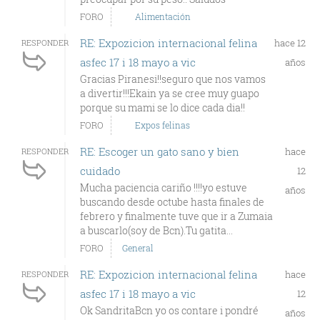
FORO
Alimentación
RE: Expozicion internacional felina
hace 12
RESPONDER
asfec 17 i 18 mayo a vic
años
Gracias Piranesi!!seguro que nos vamos
a divertir!!!Ekain ya se cree muy guapo
porque su mami se lo dice cada dia!!
FORO
Expos felinas
RE: Escoger un gato sano y bien
hace
RESPONDER
cuidado
12
Mucha paciencia cariño !!!!yo estuve
años
buscando desde octube hasta finales de
febrero y finalmente tuve que ir a Zumaia
a buscarlo(soy de Bcn).Tu gatita...
FORO
General
RE: Expozicion internacional felina
hace
RESPONDER
asfec 17 i 18 mayo a vic
12
Ok SandritaBcn yo os contare i pondré
años