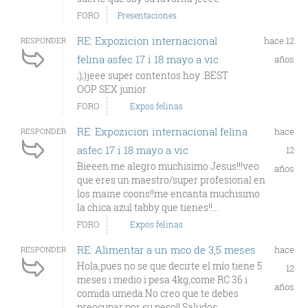
FORO
Presentaciones
RE: Expozicion internacional
hace 12
RESPONDER
felina asfec 17 i 18 mayo a vic
años
;);)jeee super contentos hoy :BEST
OOP SEX junior
FORO
Expos felinas
RE: Expozicion internacional felina
hace
RESPONDER
asfec 17 i 18 mayo a vic
12
Bieeen me alegro muchisimo Jesus!!!veo
años
que eres un maestro/super profesional en
los maine coons!!me encanta muchisimo
la chica azul tabby que tienes!!...
FORO
Expos felinas
RE: Alimentar a un mco de 3,5 meses
hace
RESPONDER
Hola,pues no se que decirte el mío tiene 5
12
meses i medio i pesa 4kg,come RC 36 i
años
comida umeda.No creo que te debes
preocupar por su peso!! Saludos