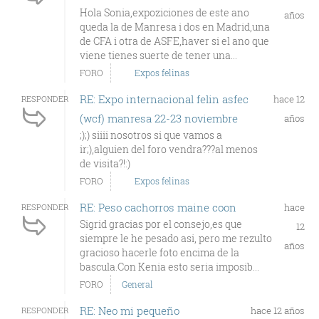
Hola Sonia,expoziciones de este ano
años
queda la de Manresa i dos en Madrid,una
de CFA i otra de ASFE,haver si el ano que
viene tienes suerte de tener una...
FORO
Expos felinas
RE: Expo internacional felin asfec
hace 12
RESPONDER
(wcf) manresa 22-23 noviembre
años
;);) siiii nosotros si que vamos a
ir;),alguien del foro vendra???al menos
de visita?!:)
FORO
Expos felinas
RE: Peso cachorros maine coon
hace
RESPONDER
Sigrid gracias por el consejo,es que
12
siempre le he pesado asi, pero me rezulto
años
gracioso hacerle foto encima de la
bascula.Con Kenia esto seria imposib...
FORO
General
RE: Neo mi pequeño
hace 12 años
RESPONDER