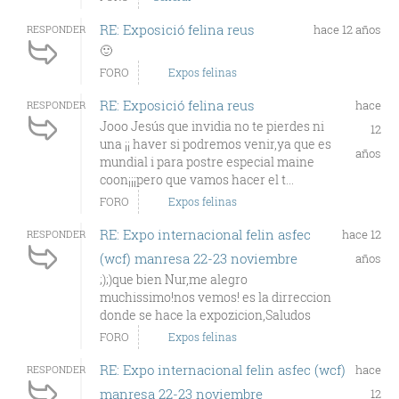
RE: Exposició felina reus
hace 12 años
RESPONDER
🙂
FORO
Expos felinas
RE: Exposició felina reus
hace
RESPONDER
Jooo Jesús que invidia no te pierdes ni
12
una ¡¡ haver si podremos venir,ya que es
años
mundial i para postre especial maine
coon¡¡¡pero que vamos hacer el t...
FORO
Expos felinas
RE: Expo internacional felin asfec
hace 12
RESPONDER
(wcf) manresa 22-23 noviembre
años
;);)que bien Nur,me alegro
muchissimo!nos vemos! es la dirreccion
donde se hace la expozicion,Saludos
FORO
Expos felinas
RE: Expo internacional felin asfec (wcf)
hace
RESPONDER
manresa 22-23 noviembre
12