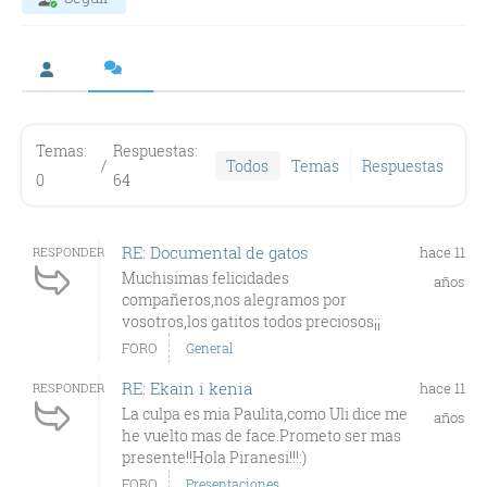
Temas:
Respuestas:
/
Todos
Temas
Respuestas
0
64
RE: Documental de gatos
hace 11
RESPONDER
Muchisimas felicidades
años
compañeros,nos alegramos por
vosotros,los gatitos todos preciosos¡¡
FORO
General
RE: Ekain i kenia
hace 11
RESPONDER
La culpa es mia Paulita,como Uli dice me
años
he vuelto mas de face.Prometo ser mas
presente!!Hola Piranesi!!!:)
FORO
Presentaciones