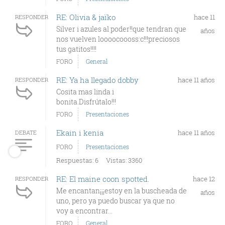
RE: Olivia & jaïko
hace 11
RESPONDER
Silver i azules al poder!!que tendran que
años
nos vuelven loooocoooss:c!!!preciosos
tus gatitos!!!!
FORO
General
RE: Ya ha llegado dobby
hace 11 años
RESPONDER
Cosita mas linda i
bonita.Disfrútalo!!!
FORO
Presentaciones
Ekain i kenia
hace 11 años
DEBATE
FORO
Presentaciones
Respuestas: 6
Vistas: 3360
RE: El maine coon spotted.
hace 12
RESPONDER
Me encantan¡¡¡estoy en la buscheada de
años
uno, pero ya puedo buscar ya que no
voy a encontrar...
FORO
General