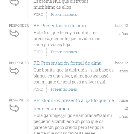
Es broma Nur, que disfrutéis
muchísimo de ellos
FORO
Presentaciones
RE: Presentación de odin
hace 12
RESPONDER
Hola Nur,que te voy a contar.... es
años
precioso,elegante,que invidia mas
sana provocas hija
FORO
Presentaciones
RE: Presentación formal de alma
hace 12
RESPONDER
Que bonita, que la disfrutéis ¡!si la base es
años
blanca es una silver, al menos asi pasó
con mi gato de azul pasó a silver azul.
FORO
Presentaciones
RE: Ekain-os prezento al gatito que me
hace
RESPONDER
tiene enamorada
12
Hola gatun@s¿¿sigo enamorada🌼a🌼mi
años
pequeño a cambiado un poco que os
parece?un poco creido pero tengo la
suerte que soy su favorita jeeee