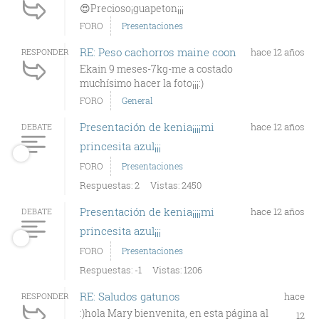
😍Precioso¡guapeton¡¡¡
FORO
Presentaciones
RE: Peso cachorros maine coon
hace 12 años
RESPONDER
Ekain 9 meses-7kg-me a costado
muchísimo hacer la foto¡¡¡:)
FORO
General
Presentación de kenia¡¡¡¡mi
hace 12 años
DEBATE
princesita azul¡¡¡
FORO
Presentaciones
Respuestas: 2
Vistas: 2450
Presentación de kenia¡¡¡¡mi
hace 12 años
DEBATE
princesita azul¡¡¡
FORO
Presentaciones
Respuestas: -1
Vistas: 1206
RE: Saludos gatunos
hace
RESPONDER
:)hola Mary bienvenita, en esta página al
12