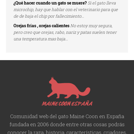
¿Qué hacer cuando un gato se muere?
Si el gato lleva
microchip, hay que hablar con el veterinario para que
de de baja el chip por fallecimiento...
Orejas frías , orejas calientes
No estoy muy segura,
pero creo que orejas, rabo, nariz y patas suelen tener
una temperatura mas baja...
Comunidad web del gato Maine Coon en España
fundada en 2006 donde entre otras cosas podrás
conocer la raza, historia,
características
, criadores,