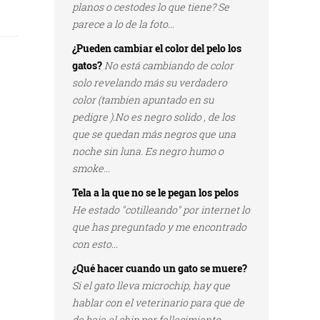
planos o cestodes lo que tiene? Se
parece a lo de la foto...
¿Pueden cambiar el color del pelo los
gatos?
No está cambiando de color
solo revelando más su verdadero
color (tambien apuntado en su
pedigre ).No es negro solido , de los
que se quedan más negros que una
noche sin luna. Es negro humo o
smoke...
Tela a la que no se le pegan los pelos
He estado "cotilleando" por internet lo
que has preguntado y me encontrado
con esto...
¿Qué hacer cuando un gato se muere?
Si el gato lleva microchip, hay que
hablar con el veterinario para que de
de baja el chip por fallecimiento...