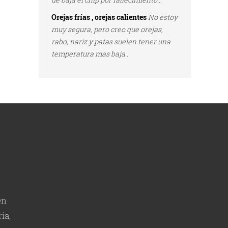
Orejas frías , orejas calientes
No estoy
muy segura, pero creo que orejas,
rabo, nariz y patas suelen tener una
temperatura mas baja...
en
ia,