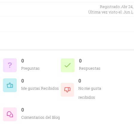
Registrado: Abr 24,
Última vez visto el: Jun 1,
0
0
Preguntas
Respuestas
0
0
Me gustas Recibidos
No me gusta
recibidos
0
Comentarios del Blog