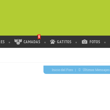
RES
CAMADAS
GATITOS
FOTOS
Inicio del Foro
|
Últimos Mensajes