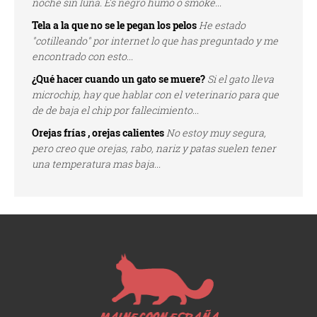
noche sin luna. Es negro humo o smoke...
Tela a la que no se le pegan los pelos
He estado
"cotilleando" por internet lo que has preguntado y me
encontrado con esto...
¿Qué hacer cuando un gato se muere?
Si el gato lleva
microchip, hay que hablar con el veterinario para que
de de baja el chip por fallecimiento...
Orejas frías , orejas calientes
No estoy muy segura,
pero creo que orejas, rabo, nariz y patas suelen tener
una temperatura mas baja...