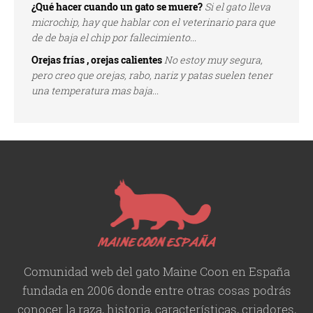
¿Qué hacer cuando un gato se muere?
Si el gato lleva
microchip, hay que hablar con el veterinario para que
de de baja el chip por fallecimiento...
Orejas frías , orejas calientes
No estoy muy segura,
pero creo que orejas, rabo, nariz y patas suelen tener
una temperatura mas baja...
Comunidad web del gato Maine Coon en España
fundada en 2006 donde entre otras cosas podrás
conocer la raza, historia,
características
, criadores,