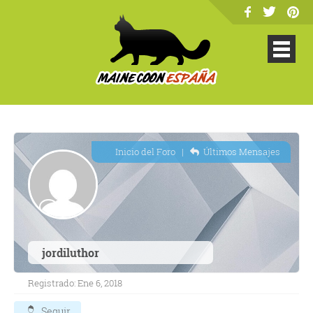
Inicio del Foro
|
Últimos Mensajes
jordiluthor
Registrado: Ene 6, 2018
Seguir