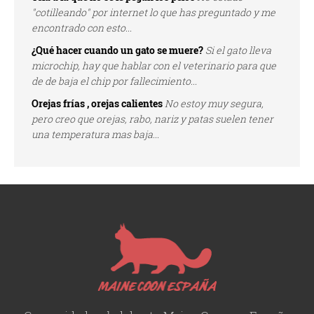
"cotilleando" por internet lo que has preguntado y me
encontrado con esto...
¿Qué hacer cuando un gato se muere?
Si el gato lleva
microchip, hay que hablar con el veterinario para que
de de baja el chip por fallecimiento...
Orejas frías , orejas calientes
No estoy muy segura,
pero creo que orejas, rabo, nariz y patas suelen tener
una temperatura mas baja...