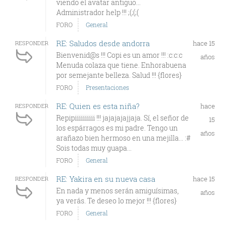
viendo el avatar antiguo...
Administrador help !!! ;(;(;(
FORO
General
RE: Saludos desde andorra
hace 15
RESPONDER
Bienvenid@s !!! Copi es un amor !!! :c:c:c
años
Menuda colaza que tiene. Enhorabuena
por semejante belleza. Salud !!! {flores}
FORO
Presentaciones
RE: Quien es esta niña?
hace
RESPONDER
Repipiiiiiiiiii !!! jajajajajjaja. Sí, el señor de
15
los espárragos es mi padre. Tengo un
años
arañazo bien hermoso en una mejilla... :#
Sois todas muy guapa...
FORO
General
RE: Yakira en su nueva casa
hace 15
RESPONDER
En nada y menos serán amiguísimas,
años
ya verás. Te deseo lo mejor !!! {flores}
FORO
General