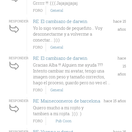
Grrrrr !!! :(:(:( Jajajajjajaj.
FORO
General
RE: El cambiazo de darwin
hace 15
RESPONDER
Yo lo sigo viendo de pequeñito... Voy
años
desconectarme y a volverme a
conectar... :):):)
FORO
General
RE: El cambiazo de darwin
hace
RESPONDER
Gracias Alba !!! Alguien me ayuda ???
15
Intento cambiar mi avatar, tengo una
años
imagen con peso y tamaño correctos,
hago el proceso, guardo pero no veo el ...
FORO
General
RE: Mainecooneros de barcelona
hace 15 años
RESPONDER
Quiero mucho a mi rojito y
tambien a mi rojita. :):):) : )
FORO
Pub Coon
RE: Vienna y donut
hace 15
RESPONDER