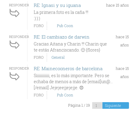
RE: Ignasi y su iguana
hace 15 años
RESPONDER
La primera foto es la caña !!!
:):):)
FORO
Pub Coon
RE: El cambiazo de darwin
hace 15
RESPONDER
Gracias Aitana y Charin !!! Charin que
años
te estás Afranciscando. 🙂 {flores}
FORO
General
RE: Mainecooneros de barcelona
hace 15
RESPONDER
Siiiiiiiiiii, es lo más importante. Pero se
años
echaba de menos a más de [email]un@...
[/email] Jejejeejjejejje. 😍
FORO
Pub Coon
Página 1 / 19
Siguiente