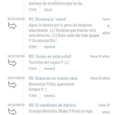
mínimo de antibiótico que se lla...
FORO
Salud
RE: Ximena,la "reina".
hace
RESPONDER
Agus, lo siento por ti, pero las mujeres
15
mandamos. :):):) Tendrás que buscar otro
años
sitio favorito. :):):) Ximi cada día más guapa
!!! Un abrazo Nu !...
FORO
General
RE: Quien es esta niña?
hace 15 años
RESPONDER
Tortillón del copón !!! :):):)
FORO
General
RE: Kiara en su nueva casa
hace 15 años
RESPONDER
Biennnnn !!! Eso, queremos
fotikos !!! ; )
FORO
General
RE: El cambiazo de darwin
hace 15
RESPONDER
Gracias Morritos, Bluky !!! Pues yo sigo
años