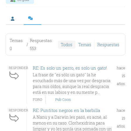
Temas:
Respuestas:
/
Todos
Temas
Respuestas
0
553
RE: Es solo un perro, es solo un gato!
hace
RESPONDER
La frase de "es sólo un gato" la he
15
escuchado más de una vez por desgracia
años
para mis oídos, aunque la real desgracia
está en sus labios y en su mente p...
FORO
Pub Coon
RE: Puntitos negros en la barbilla
hace
RESPONDER
A Nanu y a Darwin les pasó, es acné, al
15
menos en su caso. Clorhexidrina para
años
limpiar y yo les ponía una pomada con un