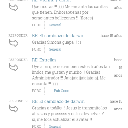
Que ricuras !!! :):):) Me encanta las carillas
años
que tienen. Enhorabuenas por
semejantes bellezones !!! {flores}
FORO
General
RE: El cambiazo de darwin
hace 15 años
RESPONDER
Gracias Simona guapa !!! : )
FORO
General
RE: Estrellas
hace
RESPONDER
Oye a mi que no cambien estos truños tan
15
lindos, me gustan y mucho !!! Gracias
años
Administrador !!! Jajajajajjajajajajaj. Me
encanta !!! :):):)
FORO
Pub Coon
RE: El cambiazo de darwin
hace 15
RESPONDER
Gracias a tod@s !!! Jesus le transmito los
años
abrazos y prusssss y os los devuelve. Y
si, me toca actualizar el avatar !!!
FORO
General