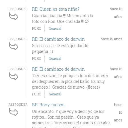
RE: Quien es esta niña?
hace 15
RESPONDER
Guapaaaaaaaaa !!! Me encanta la
años
foto con Ron. Que chulada !!! 😉
FORO
General
RE: El cambiazo de darwin
hace 15 años
RESPONDER
Sipssssss, se le está quedando
pequeña. : )
FORO
General
RE: El cambiazo de darwin
hace 15
RESPONDER
Tienes razón, te pongo la foto del antes y
años
del después en la pica del baño. Es muy
gracioso !!! Gracias de nuevo. {flores}
FORO
General
RE: Rony racoon
hace
RESPONDER
Un encanto. Y que voy a decir yo de los
15
rojitos... Son mi pasión... Creo que ya
años
somos tres foreros con el mismo rascador.