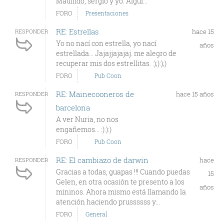
Maullido, sergio y yo. Algui...
FORO
Presentaciones
RE: Estrellas
hace 15
RESPONDER
Yo no nací con estrella, yo nací
años
estrellada... Jajajjajajaj. me alegro de
recuperar mis dos estrellitas. :);):);)
FORO
Pub Coon
RE: Mainecooneros de
hace 15 años
RESPONDER
barcelona
A ver Nuria, no nos
engañemos... :):):)
FORO
Pub Coon
RE: El cambiazo de darwin
hace
RESPONDER
Gracias a todas, guapas !!! Cuando puedas
15
Gelen, en otra ocasión te presento a los
años
mininos. Ahora mismo está llamando la
atención haciendo prussssss y...
FORO
General