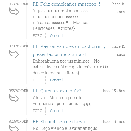
RE: Feliz cumpleaños mascoon!!!!
hace 15
RESPONDER
Y que cuuuuuumplaaaaassss
años
muuuuuchoooooossssss
máaaaaaassssss !!!!!!! Muchas
Felicidades !!!!! {flores}
FORO
General
RE: Vayron ya no es un cachorrin y
hace 15
RESPONDER
presentaciòn de la xina :d
años
Enhorabuena por tus mininos !!! No
sabría decir cuál me gusta más. :c:c:c Os
deseo lo mejor !!! {flores}
FORO
General
RE: Quien es esta niña?
hace 15 años
RESPONDER
Ahí va !!! Me da un poco de
vergüenza... pero bueno... :g:g:g
FORO
General
RE: El cambiazo de darwin
hace 15 años
RESPONDER
No... Sigo viendo el avatar antiguo...