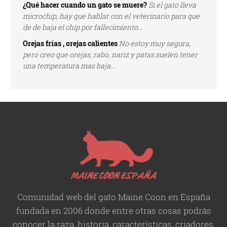
¿Qué hacer cuando un gato se muere?
Si el gato lleva
microchip, hay que hablar con el veterinario para que
de de baja el chip por fallecimiento...
Orejas frías , orejas calientes
No estoy muy segura,
pero creo que orejas, rabo, nariz y patas suelen tener
una temperatura mas baja...
Comunidad web del gato Maine Coon en España
fundada en 2006 donde entre otras cosas podrás
conocer la raza, historia,
características
, criadores,