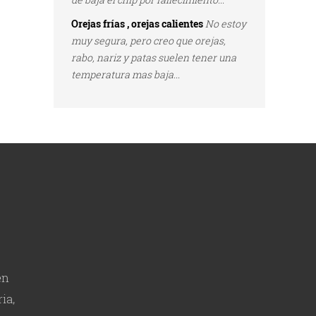
Orejas frías , orejas calientes
No estoy
muy segura, pero creo que orejas,
rabo, nariz y patas suelen tener una
temperatura mas baja...
en
ia,