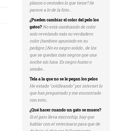
planos o cestodes lo que tiene? Se
parece a lo de la foto...
¿Pueden cambiar el color del pelo los
gatos?
No está cambiando de color
solo revelando más su verdadero
color (tambien apuntado en su
pedigre ).No es negro solido , de los
que se quedan más negros que una
noche sin luna. Es negro humo o
smoke...
Tela a la que no se le pegan los pelos
He estado "cotilleando" por internet lo
que has preguntado y me encontrado
con esto...
¿Qué hacer cuando un gato se muere?
Si el gato lleva microchip, hay que
hablar con el veterinario para que de
de baja el chip por fallecimiento...