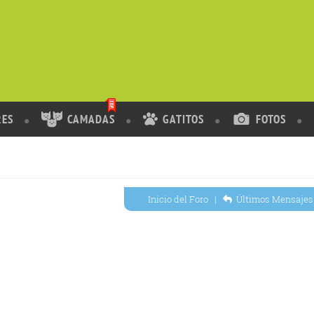
RES
CAMADAS
GATITOS
FOTOS
Inicio del Foro
|
Últimos Mensajes