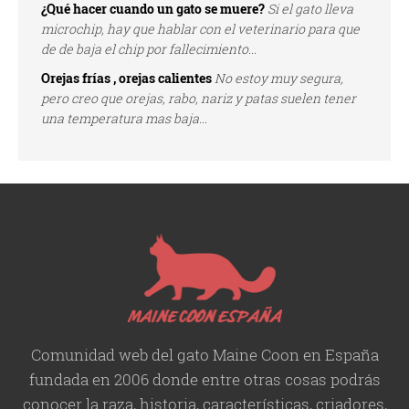
¿Qué hacer cuando un gato se muere?
Si el gato lleva
microchip, hay que hablar con el veterinario para que
de de baja el chip por fallecimiento...
Orejas frías , orejas calientes
No estoy muy segura,
pero creo que orejas, rabo, nariz y patas suelen tener
una temperatura mas baja...
Comunidad web del gato Maine Coon en España
fundada en 2006 donde entre otras cosas podrás
conocer la raza, historia,
características
, criadores,