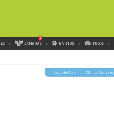
RES
CAMADAS
GATITOS
FOTOS
Inicio del Foro
|
Últimos Mensajes