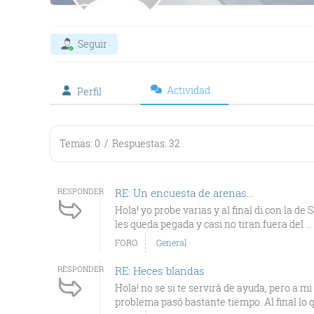
Seguir
Actividad
Perfil
Temas: 0
/
Respuestas: 32
RESPONDER
RE: Un encuesta de arenas...
Hola! yo probe varias y al final di con la d
les queda pegada y casi no tiran fuera del ...
FORO
General
RESPONDER
RE: Heces blandas
Hola! no se si te servirá de ayuda, pero a m
problema pasó bastante tiempo. Al final lo q