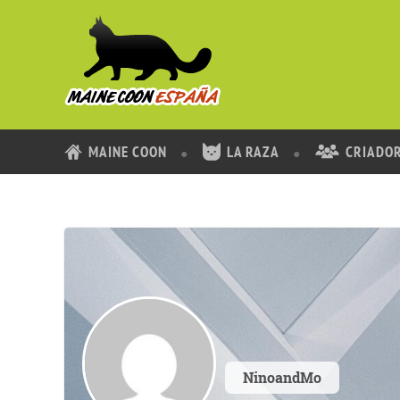
MAINE COON
LA RAZA
CRIADO
NinoandMo