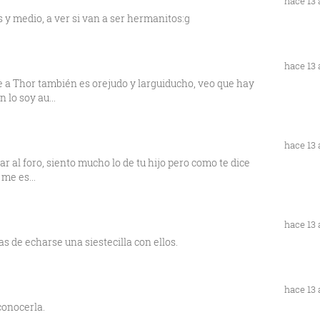
hace 13
 y medio, a ver si van a ser hermanitos:g
hace 13
e a Thor también es orejudo y larguiducho, veo que hay
 lo soy au...
hace 13
r al foro, siento mucho lo de tu hijo pero como te dice
me es...
hace 13
s de echarse una siestecilla con ellos.
hace 13
conocerla.