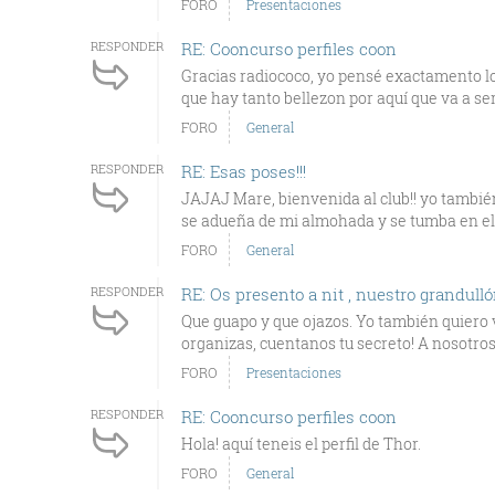
FORO
Presentaciones
RESPONDER
RE: Cooncurso perfiles coon
Gracias radiococo, yo pensé exactamento lo
que hay tanto bellezon por aquí que va a ser
FORO
General
RESPONDER
RE: Esas poses!!!
JAJAJ Mare, bienvenida al club!! yo tambié
se adueña de mi almohada y se tumba en ell
FORO
General
RESPONDER
RE: Os presento a nit , nuestro grandull
Que guapo y que ojazos. Yo también quiero v
organizas, cuentanos tu secreto! A nosotros 
FORO
Presentaciones
RESPONDER
RE: Cooncurso perfiles coon
Hola! aquí teneis el perfil de Thor.
FORO
General