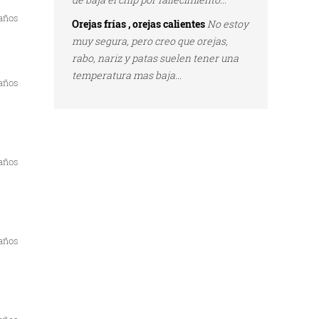
 años
Orejas frías , orejas calientes
No estoy
muy segura, pero creo que orejas,
rabo, nariz y patas suelen tener una
temperatura mas baja...
 años
 años
 años