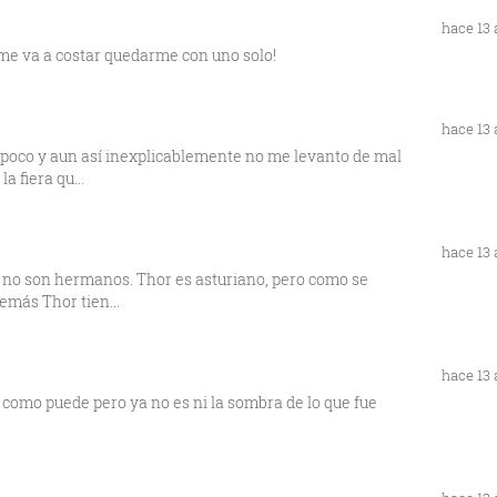
hace 13
e me va a costar quedarme con uno solo!
hace 13
r poco y aun así inexplicablemente no me levanto de mal
 fiera qu...
hace 13
e no son hermanos. Thor es asturiano, pero como se
emás Thor tien...
hace 13
o como puede pero ya no es ni la sombra de lo que fue