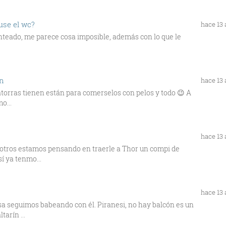
use el wc?
hace 13
anteado, me parece cosa imposible, además con lo que le
ón
hace 13
atorras tienen están para comerselos con pelos y todo 😉 A
o...
hace 13
osotros estamos pensando en traerle a Thor un compi de
í ya tenmo...
hace 13
asa seguimos babeando con él. Piranesi, no hay balcón es un
arín ...