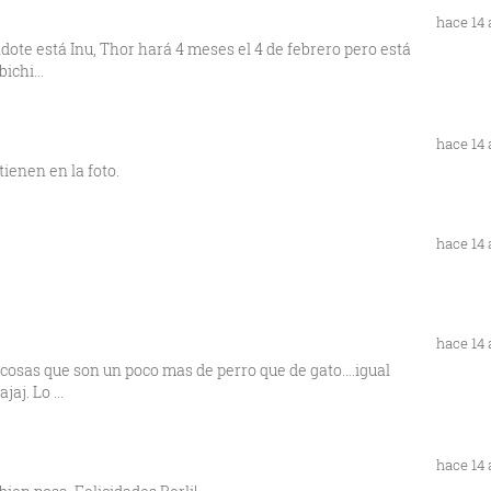
hace 14
ndote está Inu, Thor hará 4 meses el 4 de febrero pero está
ichi...
hace 14
ienen en la foto.
hace 14
hace 14
osas que son un poco mas de perro que de gato....igual
aj. Lo ...
hace 14