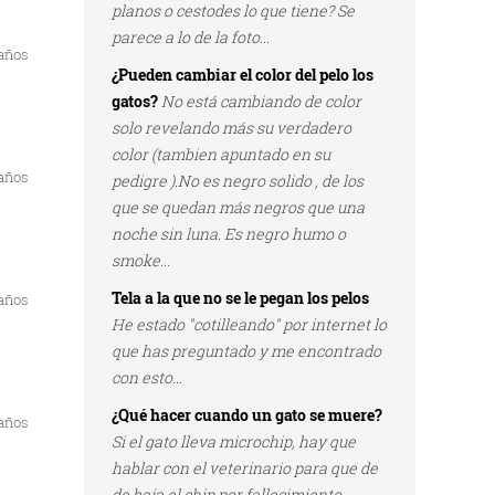
planos o cestodes lo que tiene? Se
parece a lo de la foto...
 años
¿Pueden cambiar el color del pelo los
gatos?
No está cambiando de color
solo revelando más su verdadero
color (tambien apuntado en su
 años
pedigre ).No es negro solido , de los
que se quedan más negros que una
noche sin luna. Es negro humo o
smoke...
Tela a la que no se le pegan los pelos
 años
He estado "cotilleando" por internet lo
que has preguntado y me encontrado
con esto...
¿Qué hacer cuando un gato se muere?
 años
Si el gato lleva microchip, hay que
hablar con el veterinario para que de
de baja el chip por fallecimiento...