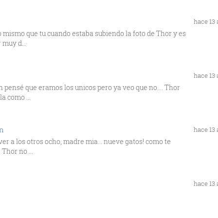
hace 13
 mismo que tu cuando estaba subiendo la foto de Thor y es
 muy d...
hace 13
n pensé que eramos los unicos pero ya veo que no.... Thor
a como ...
ón
hace 13
er a los otros ocho, madre mia... nueve gatos! como te
Thor no ...
hace 13