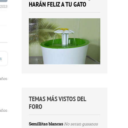
HARÁN FELIZ A TU GATO
 2013
s
 años
TEMAS MÁS VISTOS DEL
FORO
 años
Semillitas blancas
No seran gusanos