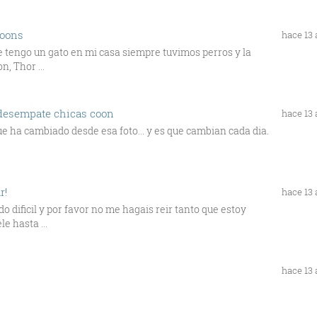
coons
hace 13
ue tengo un gato en mi casa siempre tuvimos perros y la
, Thor ...
y desempate chicas coon
hace 13
o que ha cambiado desde esa foto... y es que cambian cada dia.
r!
hace 13
 dificil y por favor no me hagais reir tanto que estoy
e hasta ...
hace 13