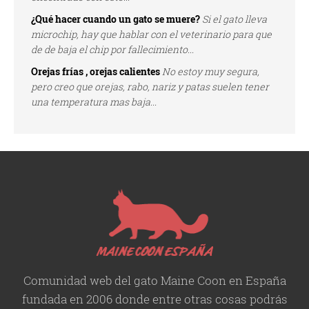
¿Qué hacer cuando un gato se muere?
Si el gato lleva
microchip, hay que hablar con el veterinario para que
de de baja el chip por fallecimiento...
Orejas frías , orejas calientes
No estoy muy segura,
pero creo que orejas, rabo, nariz y patas suelen tener
una temperatura mas baja...
Comunidad web del gato Maine Coon en España
fundada en 2006 donde entre otras cosas podrás