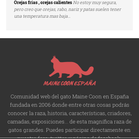
Orejas frías , orejas calientes
No estoy muy segura,
pero creo que orejas, rabo, nariz y patas suelen tener
una temperatura mas baja...
Comunidad web del gato Maine Coon en España
fundada en 2006 donde entre otras cosas podrás
conocer la raza, historia,
características
, criadores,
camadas, exposiciones... de esta magnífica raza de
gatos grandes. Puedes participar directamente en
nuestro foro, twitter, y página de facebook.