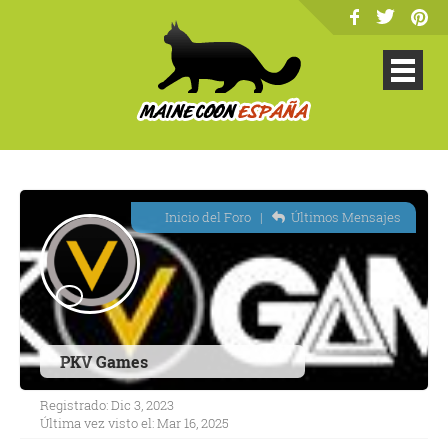
Inicio del Foro
|
Últimos Mensajes
PKV Games
Registrado: Dic 3, 2023
Última vez visto el: Mar 16, 2025