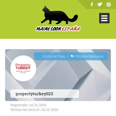
Inicio del Foro
|
Últimos Mensajes
propertyturkey023
Registrado: Jul 15, 2024
Última vez visto el: Jul 15, 2024