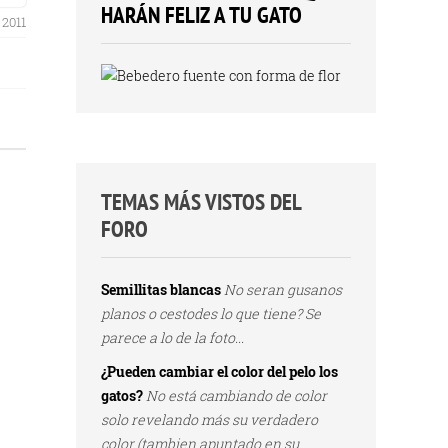
HARÁN FELIZ A TU GATO
 2011
TEMAS MÁS VISTOS DEL
FORO
Semillitas blancas
No seran gusanos
planos o cestodes lo que tiene? Se
parece a lo de la foto...
¿Pueden cambiar el color del pelo los
gatos?
No está cambiando de color
solo revelando más su verdadero
color (tambien apuntado en su