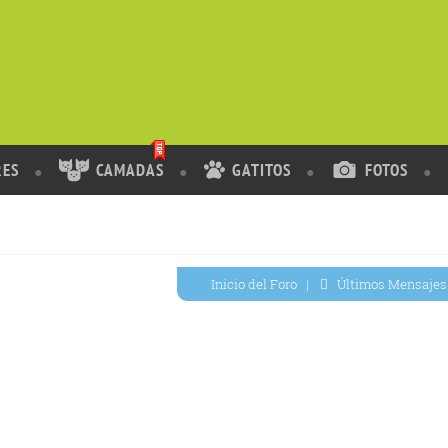
RES
CAMADAS
GATITOS
FOTOS
Inicio del Foro
|
Últimos Mensajes