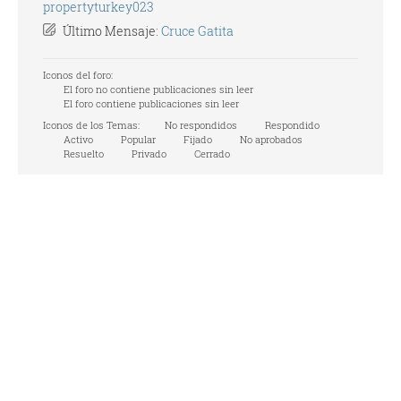
propertyturkey023
Último Mensaje:
Cruce Gatita
Iconos del foro:
El foro no contiene publicaciones sin leer
El foro contiene publicaciones sin leer
Iconos de los Temas:
No respondidos
Respondido
Activo
Popular
Fijado
No aprobados
Resuelto
Privado
Cerrado