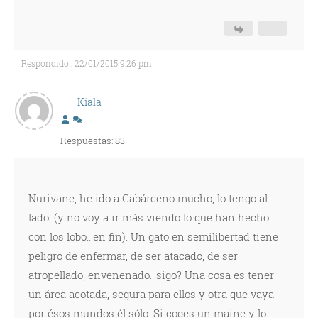
Respondido : 22/01/2015 9:26 pm
Kiala
Respuestas: 83
Nurivane, he ido a Cabárceno mucho, lo tengo al
lado! (y no voy a ir más viendo lo que han hecho
con los lobo...en fin). Un gato en semilibertad tiene
peligro de enfermar, de ser atacado, de ser
atropellado, envenenado...sigo? Una cosa es tener
un área acotada, segura para ellos y otra que vaya
por ésos mundos él sólo. Si coges un maine y lo