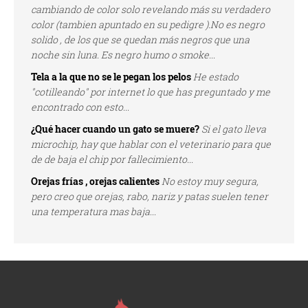
cambiando de color solo revelando más su verdadero
color (tambien apuntado en su pedigre ).No es negro
solido , de los que se quedan más negros que una
noche sin luna. Es negro humo o smoke...
Tela a la que no se le pegan los pelos
He estado
"cotilleando" por internet lo que has preguntado y me
encontrado con esto...
¿Qué hacer cuando un gato se muere?
Si el gato lleva
microchip, hay que hablar con el veterinario para que
de de baja el chip por fallecimiento...
Orejas frías , orejas calientes
No estoy muy segura,
pero creo que orejas, rabo, nariz y patas suelen tener
una temperatura mas baja...