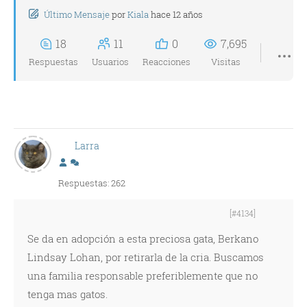
Último Mensaje
por
Kiala
hace 12 años
18
11
0
7,695
Respuestas
Usuarios
Reacciones
Visitas
Larra
Respuestas: 262
[#4134]
Se da en adopción a esta preciosa gata, Berkano
Lindsay Lohan, por retirarla de la cria. Buscamos
una familia responsable preferiblemente que no
tenga mas gatos.