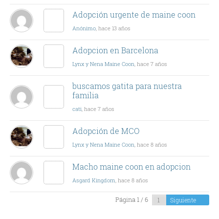
Adopción urgente de maine coon
Anónimo
, hace 13 años
Adopcion en Barcelona
Lynx y Nena Maine Coon
, hace 7 años
buscamos gatita para nuestra
familia
cati
, hace 7 años
Adopción de MCO
Lynx y Nena Maine Coon
, hace 8 años
Macho maine coon en adopcion
Asgard Kingdom
, hace 8 años
Página 1 / 6
Siguiente