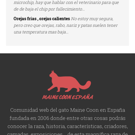
microchip, hay que hablar con el veterinario para que
de de baja el chip por fallecimiento...
Orejas frías , orejas calientes
No estoy muy segura,
pero creo que orejas, rabo, nariz y patas suelen tener
una temperatura mas baja...
Comunidad web del gato Maine Coon en España
fundada en 2006 donde entre otras cosas podrás
conocer la raza, historia,
características
, criadores,
camadas, exposiciones... de esta magnífica raza de