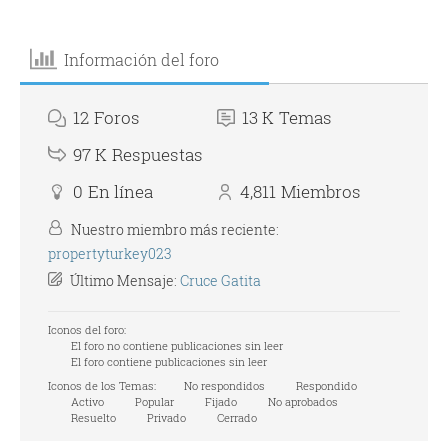
Información del foro
12
Foros
13 K
Temas
97 K
Respuestas
0
En línea
4,811
Miembros
Nuestro miembro más reciente:
propertyturkey023
Último Mensaje:
Cruce Gatita
Iconos del foro:
El foro no contiene publicaciones sin leer
El foro contiene publicaciones sin leer
Iconos de los Temas:
No respondidos
Respondido
Activo
Popular
Fijado
No aprobados
Resuelto
Privado
Cerrado