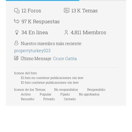
12
Foros
13 K
Temas
97 K
Respuestas
34
En línea
4,811
Miembros
Nuestro miembro más reciente:
propertyturkey023
Último Mensaje:
Cruce Gatita
Iconos del foro:
El foro no contiene publicaciones sin leer
El foro contiene publicaciones sin leer
Iconos de los Temas:
No respondidos
Respondido
Activo
Popular
Fijado
No aprobados
Resuelto
Privado
Cerrado