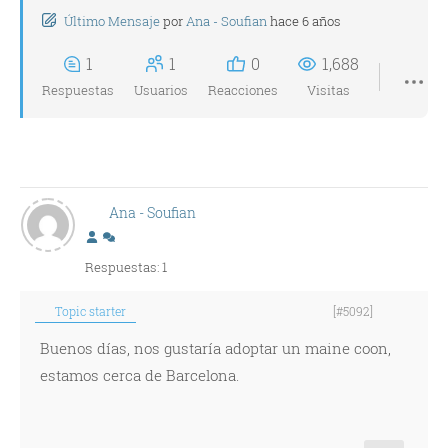
Último Mensaje
por
Ana - Soufian
hace 6 años
1
1
0
1,688
Respuestas
Usuarios
Reacciones
Visitas
Ana - Soufian
Respuestas: 1
Topic starter
[#5092]
Buenos días, nos gustaría adoptar un maine coon,
estamos cerca de Barcelona.