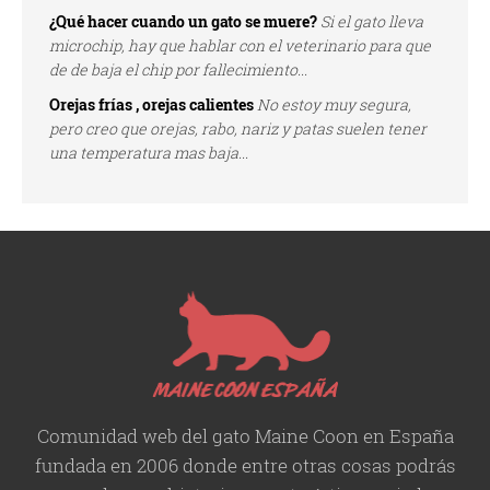
¿Qué hacer cuando un gato se muere?
Si el gato lleva
microchip, hay que hablar con el veterinario para que
de de baja el chip por fallecimiento...
Orejas frías , orejas calientes
No estoy muy segura,
pero creo que orejas, rabo, nariz y patas suelen tener
una temperatura mas baja...
Comunidad web del gato Maine Coon en España
fundada en 2006 donde entre otras cosas podrás