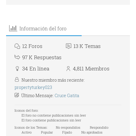
Información del foro
12
Foros
13 K
Temas
97 K
Respuestas
34
En línea
4,811
Miembros
Nuestro miembro más reciente:
propertyturkey023
Último Mensaje:
Cruce Gatita
Iconos del foro:
El foro no contiene publicaciones sin leer
El foro contiene publicaciones sin leer
Iconos de los Temas:
No respondidos
Respondido
Activo
Popular
Fijado
No aprobados