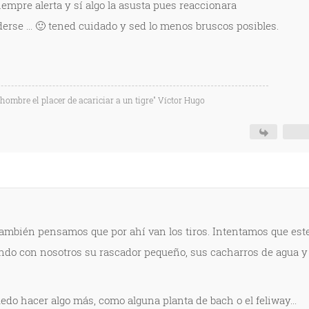
siempre alerta y sí algo la asusta pues reaccionara
erse ... 🙂 tened cuidado y sed lo menos bruscos posibles.
l hombre el placer de acariciar a un tigre" Víctor Hugo
también pensamos que por ahí van los tiros. Intentamos que est
ndo con nosotros su rascador pequeño, sus cacharros de agua y
edo hacer algo más, como alguna planta de bach o el feliway...