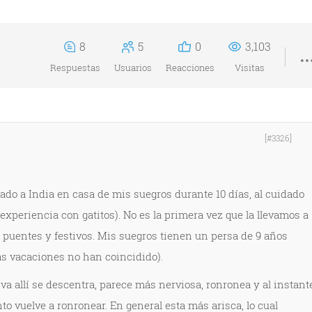
8
5
0
3,103
Respuestas
Usuarios
Reacciones
Visitas
[#3326]
do a India en casa de mis suegros durante 10 días, al cuidado
xperiencia con gatitos). No es la primera vez que la llevamos a
í puentes y festivos. Mis suegros tienen un persa de 9 años
s vacaciones no han coincidido).
va allí se descentra, parece más nerviosa, ronronea y al instant
to vuelve a ronronear. En general esta más arisca, lo cual