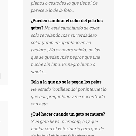
planos o cestodes lo que tiene? Se
parece a lo de la foto...
¿Pueden cambiar el color del pelo los
gatos?
No está cambiando de color
solo revelando más su verdadero
color (tambien apuntado en su
pedigre ).No es negro solido , de los
que se quedan más negros que una
noche sin luna. Es negro humo o
smoke...
Tela a la que no se le pegan los pelos
He estado "cotilleando" por internet lo
que has preguntado y me encontrado
con esto...
¿Qué hacer cuando un gato se muere?
,
Si el gato lleva microchip, hay que
hablar con el veterinario para que de
de baja el chip por fallecimiento...