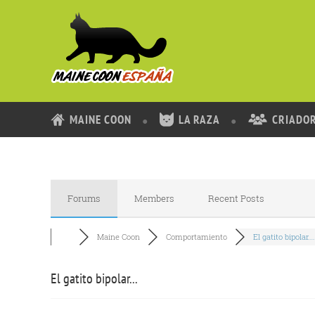
MAINE COON
LA RAZA
CRIADO
Forums
Members
Recent Posts
Maine Coon
Comportamiento
El gatito bipolar...
El gatito bipolar...