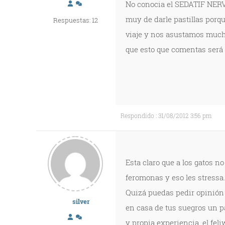
No conocia el SEDATIF NERVE
muy de darle pastillas porqu
Respuestas: 12
viaje y nos asustamos much
que esto que comentas será
Respondido : 31/08/2012 3:56 pm
Esta claro que a los gatos no
feromonas y eso les stressa.
Quizá puedas pedir opinión a
silver
en casa de tus suegros un p
y propia experiencia, el feli