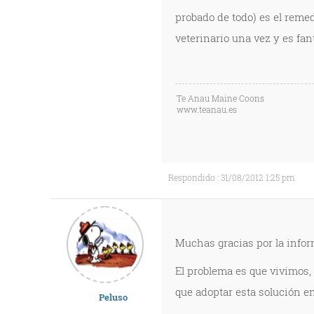
probado de todo) es el rem
veterinario una vez y es fan
Te Anau Maine Coons
www.teanau.es
Respondido : 31/08/2012 1:25 pm
Muchas gracias por la info
El problema es que vivimos, 
que adoptar esta solución e
Peluso