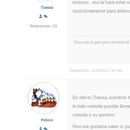
entorno... eso la hará estar 
Tianna
instintivamente para defend
Respuestas: 211
"Dios creo al gato para ofrecerle a
Respondido : 31/08/2012 1:50 am
En efecto Tianna, nosotros 
lo más comoda posible lleva
comida y su arenero.
Peluso
Pero me gustaría saber si pu