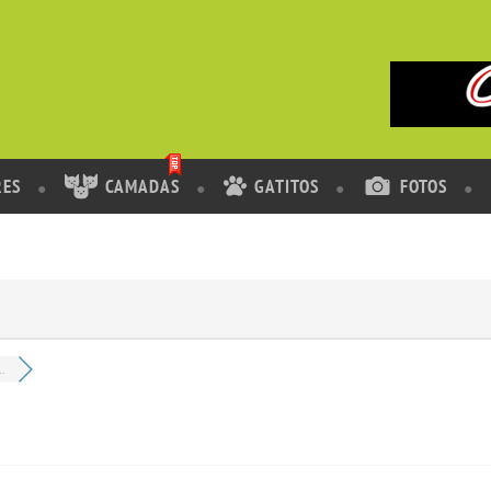
RES
CAMADAS
GATITOS
FOTOS
..