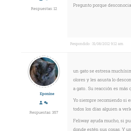
Pregunto porque desconocia 
Respuestas: 12
Respondido : 31/08/2012 9:12 am
un gato se estresa muchísim
olores y les asusta lo desco
a gato.. Su reacción es más 
Eponine
Yo siempre recomiendo si es
todos los días alguien a ver
Respuestas: 357
Feliway ayuda mucho, si pue
donde estén sus cosas. Y u