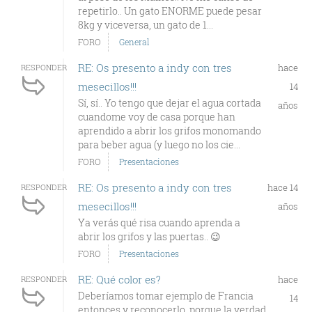
repetirlo.. Un gato ENORME puede pesar
8kg y viceversa, un gato de 1...
FORO
General
RE: Os presento a indy con tres
hace
RESPONDER
mesecillos!!!
14
Sí, sí.. Yo tengo que dejar el agua cortada
años
cuandome voy de casa porque han
aprendido a abrir los grifos monomando
para beber agua (y luego no los cie...
FORO
Presentaciones
RE: Os presento a indy con tres
hace 14
RESPONDER
mesecillos!!!
años
Ya verás qué risa cuando aprenda a
abrir los grifos y las puertas.. 😉
FORO
Presentaciones
RE: Qué color es?
hace
RESPONDER
Deberíamos tomar ejemplo de Francia
14
entonces y reconocerlo, porque la verdad