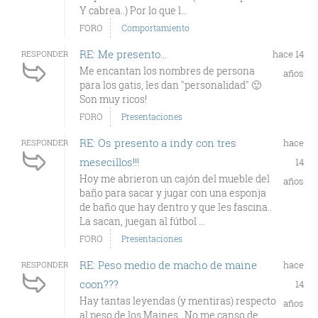
Y cabrea..) Por lo que l...
FORO
Comportamiento
RE: Me presento...
hace 14
RESPONDER
Me encantan los nombres de persona
años
para los gatis, les dan "personalidad" 🙂
Son muy ricos!
FORO
Presentaciones
RE: Os presento a indy con tres
hace
RESPONDER
mesecillos!!!
14
Hoy me abrieron un cajón del mueble del
años
baño para sacar y jugar con una esponja
de baño que hay dentro y que les fascina..
La sacan, juegan al fútbol ...
FORO
Presentaciones
RE: Peso medio de macho de maine
hace
RESPONDER
coon???
14
Hay tantas leyendas (y mentiras) respecto
años
al peso de los Maines.. No me canso de