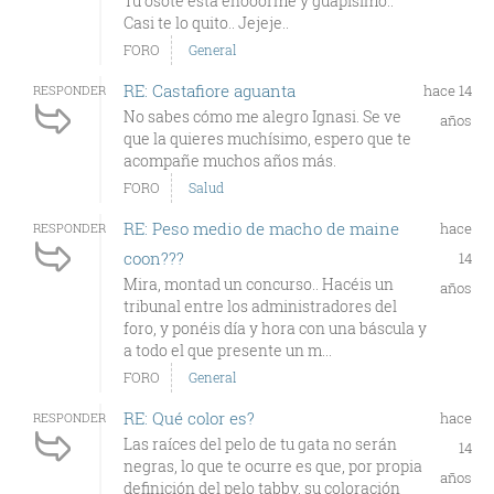
Tu osote está enooorme y guapísimo..
Casi te lo quito.. Jejeje..
FORO
General
RE: Castafiore aguanta
hace 14
RESPONDER
No sabes cómo me alegro Ignasi. Se ve
años
que la quieres muchísimo, espero que te
acompañe muchos años más.
FORO
Salud
RE: Peso medio de macho de maine
hace
RESPONDER
coon???
14
Mira, montad un concurso.. Hacéis un
años
tribunal entre los administradores del
foro, y ponéis día y hora con una báscula y
a todo el que presente un m...
FORO
General
RE: Qué color es?
hace
RESPONDER
Las raíces del pelo de tu gata no serán
14
negras, lo que te ocurre es que, por propia
años
definición del pelo tabby, su coloración