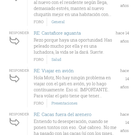
al nuevo con el residente según llega,
años
demasiado estrés, manten al nuevo
chiquitín mejor en una habitación con...
FORO
General
RE: Castafiore aguanta
hace 14
RESPONDER
Rezo porque haya una oportunidad. Has
años
peleado mucho por ella y es una
luchadora, la vida se la dará. Suerte.
FORO
Salud
RE: Viajar en avión
hace
RESPONDER
Hola Motz, No hay ningún problema en
14
viajar con el gati en avión, yo lo hago
años
contínuamente. Eso sí.. IMPORTANTE..
Para volar el gato tiene que tener...
FORO
Presentaciones
RE: Cacas fuera del arenero
hace
RESPONDER
Entiendo tu desesperación, cuando se
14
ponen tontos con eso.. Qué cabreo.. No me
años
ha pasado con las cacas (sí con los pises..