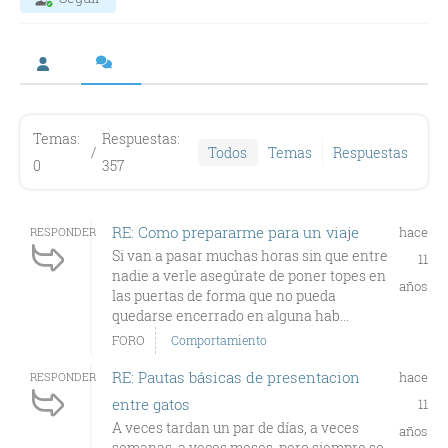
Temas:
Respuestas:
/
Todos
Temas
Respuestas
0
357
RE: Como prepararme para un viaje
hace
RESPONDER
Si van a pasar muchas horas sin que entre
11
nadie a verle asegúrate de poner topes en
años
las puertas de forma que no pueda
quedarse encerrado en alguna hab...
FORO
Comportamiento
RE: Pautas básicas de presentacion
hace
RESPONDER
entre gatos
11
A veces tardan un par de días, a veces
años
semanas, a veces meses, pero siempre se