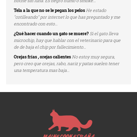
noche sin luna. Es negro humo o smoke...
Tela a la que no se le pegan los pelos
He estado
"cotilleando" por internet lo que has preguntado y me
encontrado con esto...
¿Qué hacer cuando un gato se muere?
Si el gato lleva
microchip, hay que hablar con el veterinario para que
de de baja el chip por fallecimiento...
Orejas frías , orejas calientes
No estoy muy segura,
pero creo que orejas, rabo, nariz y patas suelen tener
una temperatura mas baja...