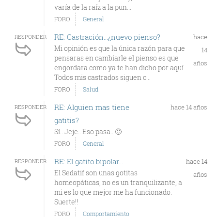
varía de la raíz a la pun...
FORO
General
RE: Castración...¿nuevo pienso?
hace
RESPONDER
Mi opinión es que la única razón para que
14
pensaras en cambiarle el pienso es que
años
engordara como ya te han dicho por aquí.
Todos mis castrados siguen c...
FORO
Salud
RE: Alguien mas tiene
hace 14 años
RESPONDER
gatitis?
Sí.. Jeje.. Eso pasa.. 🙂
FORO
General
RE: El gatito bipolar...
hace 14
RESPONDER
El Sedatif son unas gotitas
años
homeopáticas, no es un tranquilizante, a
mi es lo que mejor me ha funcionado.
Suerte!!
FORO
Comportamiento