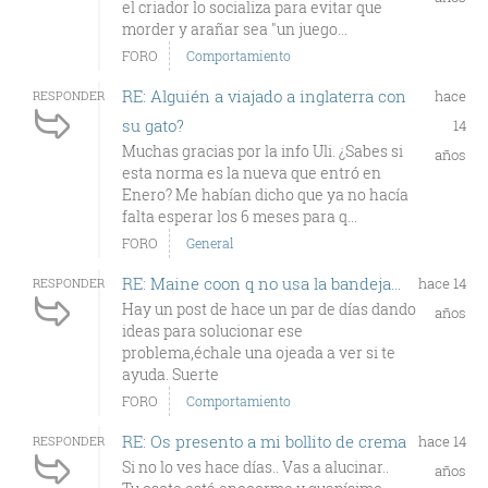
el criador lo socializa para evitar que
morder y arañar sea "un juego...
FORO
Comportamiento
RE: Alguién a viajado a inglaterra con
hace
RESPONDER
su gato?
14
Muchas gracias por la info Uli. ¿Sabes si
años
esta norma es la nueva que entró en
Enero? Me habían dicho que ya no hacía
falta esperar los 6 meses para q...
FORO
General
RE: Maine coon q no usa la bandeja...
hace 14
RESPONDER
Hay un post de hace un par de días dando
años
ideas para solucionar ese
problema,échale una ojeada a ver si te
ayuda. Suerte
FORO
Comportamiento
RE: Os presento a mi bollito de crema
hace 14
RESPONDER
Si no lo ves hace días.. Vas a alucinar..
años