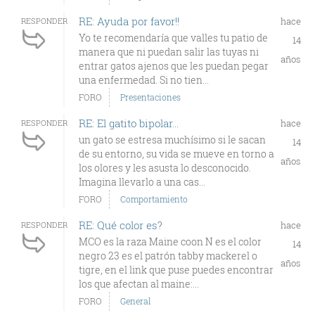
RE: Ayuda por favor!!
hace
RESPONDER
Yo te recomendaría que valles tu patio de
14
manera que ni puedan salir las tuyas ni
años
entrar gatos ajenos que les puedan pegar
una enfermedad. Si no tien...
FORO
Presentaciones
RE: El gatito bipolar...
hace
RESPONDER
un gato se estresa muchísimo si le sacan
14
de su entorno, su vida se mueve en torno a
años
los olores y les asusta lo desconocido.
Imagina llevarlo a una cas...
FORO
Comportamiento
RE: Qué color es?
hace
RESPONDER
MCO es la raza Maine coon N es el color
14
negro 23 es el patrón tabby mackerel o
años
tigre, en el link que puse puedes encontrar
los que afectan al maine:...
FORO
General