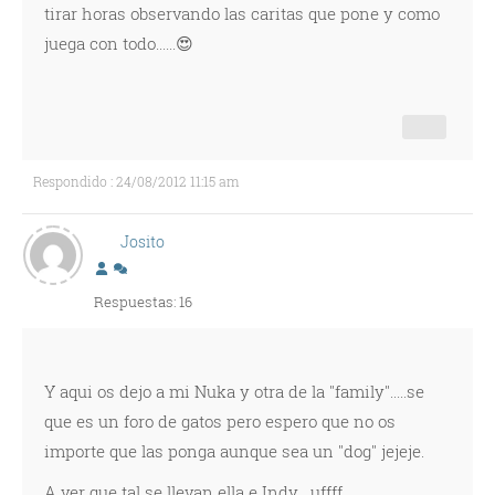
tirar horas observando las caritas que pone y como
juega con todo......😍
Respondido : 24/08/2012 11:15 am
Josito
Respuestas: 16
Y aqui os dejo a mi Nuka y otra de la "family".....se
que es un foro de gatos pero espero que no os
importe que las ponga aunque sea un "dog" jejeje.
A ver que tal se llevan ella e Indy....uffff.