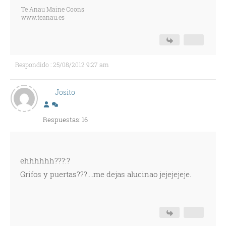
Te Anau Maine Coons
www.teanau.es
Respondido : 25/08/2012 9:27 am
Josito
Respuestas: 16
ehhhhhh???:?
Grifos y puertas???....me dejas alucinao jejejejeje.