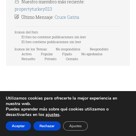
Nuestro miembro más reciente:
propertyturkey023
Último Mensaje:
Cruce Gatita
Iconos del foro:
El foro no contiene publicaciones sin leer
El foro contiene publicaciones sin leer
Iconos de los Temas:
No respondidos
Respondido
Activo
Popular
Fijado
No aprobados
Resuelto
Privado
Cerrado
Utilizamos cookies para ofrecerte la mejor experiencia en
nuestra web.
Puedes aprender más sobre qué cookies utilizamos o
desactivarlas en los
ajustes
.
Aceptar
Rechazar
Ajustes