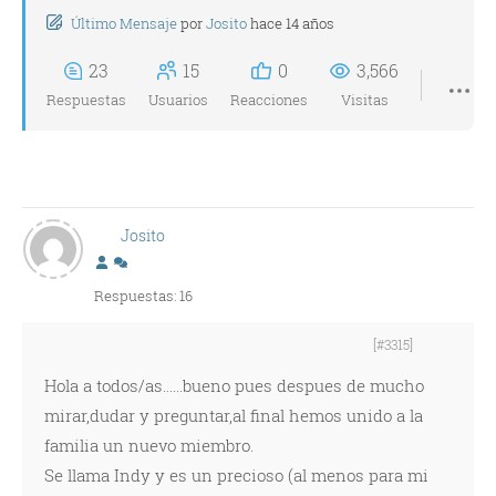
Último Mensaje
por
Josito
hace 14 años
23
15
0
3,566
Respuestas
Usuarios
Reacciones
Visitas
Josito
Respuestas: 16
[#3315]
Hola a todos/as......bueno pues despues de mucho
mirar,dudar y preguntar,al final hemos unido a la
familia un nuevo miembro.
Se llama Indy y es un precioso (al menos para mi