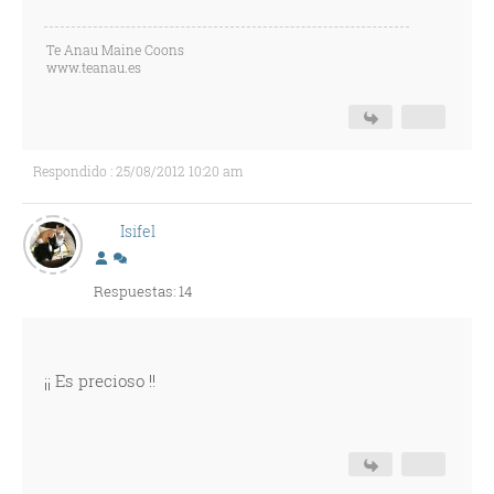
Te Anau Maine Coons
www.teanau.es
Respondido : 25/08/2012 10:20 am
Isifel
Respuestas: 14
¡¡ Es precioso !!