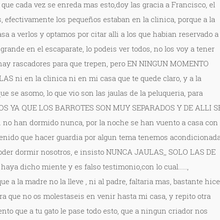
que cada vez se enreda mas esto,doy las gracia a Francisco, el
 efectivamente los pequeños estaban en la clinica, porque a la
asa a verlos y optamos por citar alli a los que habian reservado a
 grande en el escaparate, lo podeis ver todos, no los voy a tener
lli hay rascadores para que trepen, pero EN NINGUN MOMENTO
ni en la clinica ni en mi casa que te quede claro, y a la
 se asomo, lo que vio son las jaulas de la peluqueria, para
OS YA QUE LOS BARROTES SON MUY SEPARADOS Y DE ALLI S
i no han dormido nunca, por la noche se han vuento a casa con
tenido que hacer guardia por algun tema tenemos acondicionad
 poder dormir nosotros, e insisto NUNCA JAULAS,, SOLO LAS DE
ya dicho miente y es falso testimonio,con lo cual......,
e a la madre no la lleve , ni al padre, faltaria mas, bastante hice
ara que no os molestaseis en venir hasta mi casa, y repito otra
ento que a tu gato le pase todo esto, que a ningun criador nos