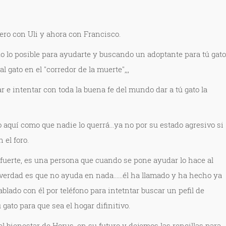
ero con Uli y ahora con Francisco.
o lo posible para ayudarte y buscando un adoptante para tú gato
l gato en el "corredor de la muerte",,,
r e intentar con toda la buena fe del mundo dar a tú gato la
o aquí como que nadie lo querrá...ya no por su estado agresivo si
 el foro.
 fuerte, es una persona que cuando se pone ayudar lo hace al
verdad es que no ayuda en nada......él ha llamado y ha hecho ya
blado con él por teléfono para intetntar buscar un pefil de
gato para que sea el hogar difinitivo.
 bienestar de Horus, en su futuro y dejemos las rencillas para