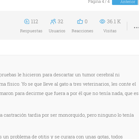
Página 4 / 4
Anterior
112
32
0
36.1 K
Respuestas
Usuarios
Reacciones
Visitas
pruebas le hicieron para descartar un tumor cerebral ni
a físico. Yo se que lleve al gato a tres veterinarios, les conte el
amaron para decirme que fuera a por él que no tenía nada, que es
a castración tardia por ser monorquido, pero ninguno lo tenía
es un problema de otitis y se curara con unas gotas, todos