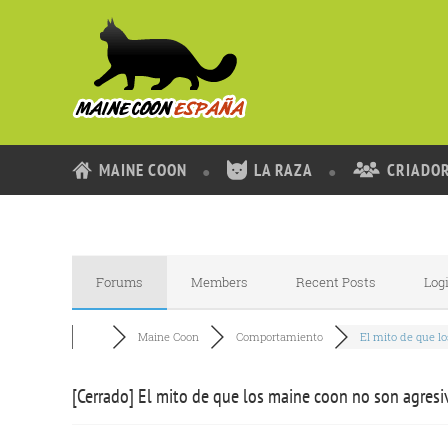
MAINE COON
LA RAZA
CRIADO
Forums
Members
Recent Posts
Log
Maine Coon
Comportamiento
El mito de que los
[Cerrado]
El mito de que los maine coon no son agresi