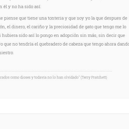
on él y no ha sido así.
ue piense que tiene una tonteria y que soy yo la que despues de
ión, el dinero, el cariño y la preciosidad de gato que tengo me lo
i hubiera sido así lo pongo en adopción sin más, sin decir que
ro que no tendría el quebradero de cabeza que tengo ahora dand
niestro.
orados como dioses y todavía no lo han olvidado" (Terry Pratchett)