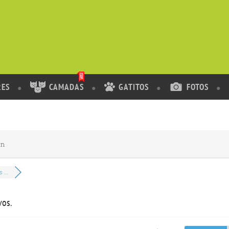
RES
CAMADAS
GATITOS
FOTOS
in
 ...
vos.