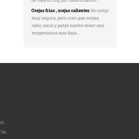
Orejas frías , orejas calientes
No estoy
muy segura, pero creo que orejas,
rabo, nariz y patas suelen tener una
temperatura mas baja...
en
ia,