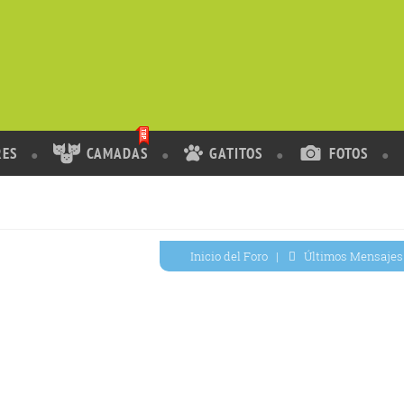
RES
CAMADAS
GATITOS
FOTOS
Inicio del Foro
|
Últimos Mensajes