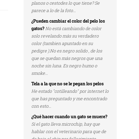
planos o cestodes lo que tiene? Se
parece a lo de la foto...
¿Pueden cambiar el color del pelo los
gatos?
No está cambiando de color
solo revelando más su verdadero
color (tambien apuntado en su
pedigre ).No es negro solido , de los
que se quedan más negros que una
noche sin luna. Es negro humo o
smoke...
Tela a la que no se le pegan los pelos
He estado "cotilleando" por internet lo
que has preguntado y me encontrado
con esto...
¿Qué hacer cuando un gato se muere?
Si el gato lleva microchip, hay que
hablar con el veterinario para que de
de baja el chip por fallecimiento...