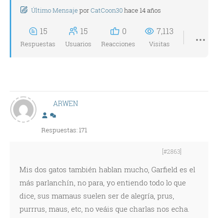
Último Mensaje
por
CatCoon30
hace 14 años
15
15
0
7,113
Respuestas
Usuarios
Reacciones
Visitas
ARWEN
Respuestas: 171
[#2863]
Mis dos gatos también hablan mucho, Garfield es el
más parlanchín, no para, yo entiendo todo lo que
dice, sus mamaus suelen ser de alegría, prus,
purrrus, maus, etc, no veáis que charlas nos echa.