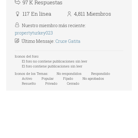
97 K
Respuestas
117
En línea
4,811
Miembros
Nuestro miembro más reciente:
propertyturkey023
Último Mensaje:
Cruce Gatita
Iconos del foro:
El foro no contiene publicaciones sin leer
El foro contiene publicaciones sin leer
Iconos de los Temas:
No respondidos
Respondido
Activo
Popular
Fijado
No aprobados
Resuelto
Privado
Cerrado